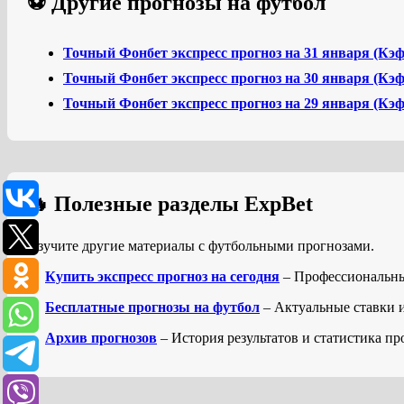
⚽ Другие прогнозы на футбол
Точный Фонбет экспресс прогноз на 31 января (Кэф.
Точный Фонбет экспресс прогноз на 30 января (Кэф.
Точный Фонбет экспресс прогноз на 29 января (Кэф.
🔥 Полезные разделы ExpBet
Изучите другие материалы с футбольными прогнозами.
→
Купить экспресс прогноз на сегодня
– Профессиональные
→
Бесплатные прогнозы на футбол
– Актуальные ставки 
→
Архив прогнозов
– История результатов и статистика пр