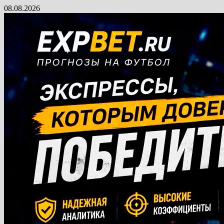
Перейти
08.08.2026
к
содержимому