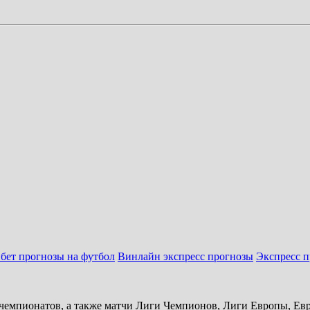
бет прогнозы на футбол
Винлайн экспресс прогнозы
Экспресс п
емпионатов, а также матчи Лиги Чемпионов, Лиги Европы, Евро