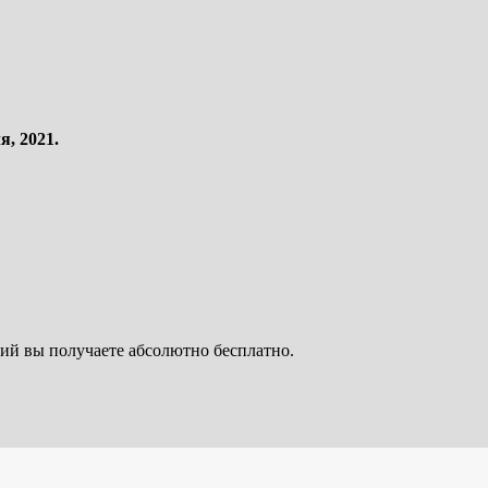
я, 2021.
ий вы получаете абсолютно бесплатно.