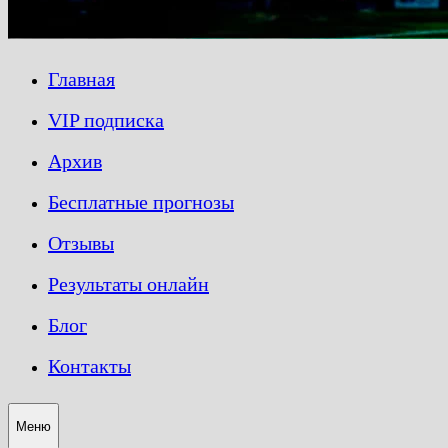
Главная
VIP подписка
Архив
Бесплатные прогнозы
Отзывы
Результаты онлайн
Блог
Контакты
Меню