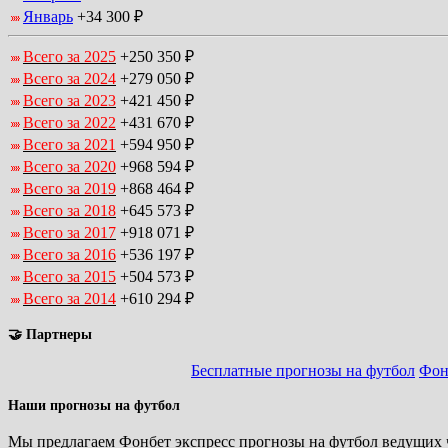
Январь
+34 300 ₽
Всего за 2025
+250 350 ₽
Всего за 2024
+279 050 ₽
Всего за 2023
+421 450 ₽
Всего за 2022
+431 670 ₽
Всего за 2021
+594 950 ₽
Всего за 2020
+968 594 ₽
Всего за 2019
+868 464 ₽
Всего за 2018
+645 573 ₽
Всего за 2017
+918 071 ₽
Всего за 2016
+536 197 ₽
Всего за 2015
+504 573 ₽
Всего за 2014
+610 294 ₽
🤝 Партнеры
Бесплатные прогнозы на футбол
Фон
Наши прогнозы на футбол
Мы предлагаем Фонбет экспресс прогнозы на футбол ведущих ч