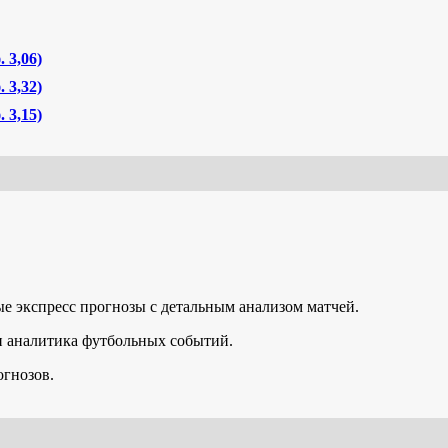
 3,06)
 3,32)
 3,15)
 экспресс прогнозы с детальным анализом матчей.
и аналитика футбольных событий.
огнозов.