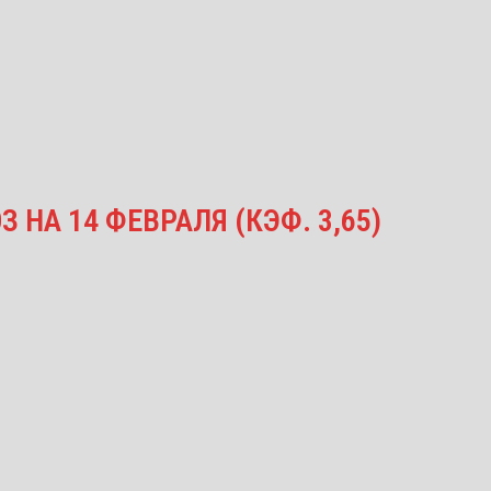
НА 14 ФЕВРАЛЯ (КЭФ. 3,65)