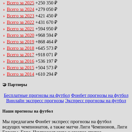
Всего за 2025
+250 350 ₽
Всего за 2024
+279 050 ₽
Всего за 2023
+421 450 ₽
Всего за 2022
+431 670 ₽
Всего за 2021
+594 950 ₽
Всего за 2020
+968 594 ₽
Всего за 2019
+868 464 ₽
Всего за 2018
+645 573 ₽
Всего за 2017
+918 071 ₽
Всего за 2016
+536 197 ₽
Всего за 2015
+504 573 ₽
Всего за 2014
+610 294 ₽
🤝 Партнеры
Бесплатные прогнозы на футбол
Фонбет прогнозы на футбол
Винлайн экспресс прогнозы
Экспресс прогнозы на футбол
Наши прогнозы на футбол
Мы предлагаем Фонбет экспресс прогнозы на футбол
ведущих чемпионатов, а также матчи Лиги Чемпионов, Лиги