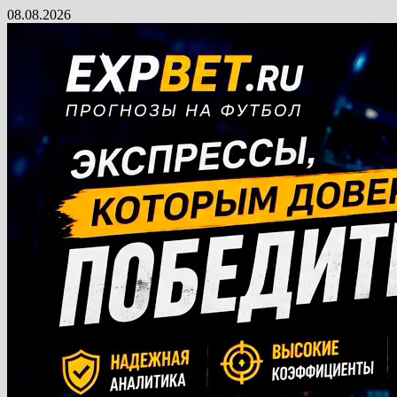
Перейти
08.08.2026
к
содержимому