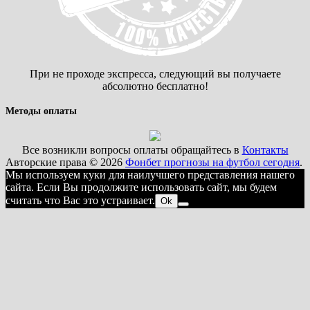
При не проходе экспресса, следующий вы получаете
абсолютно бесплатно!
Методы оплаты
Все возникли вопросы оплаты обращайтесь в
Контакты
Авторские права © 2026
Фонбет прогнозы на футбол сегодня
.
Мы используем куки для наилучшего представления нашего
сайта. Если Вы продолжите использовать сайт, мы будем
считать что Вас это устраивает.
Ok