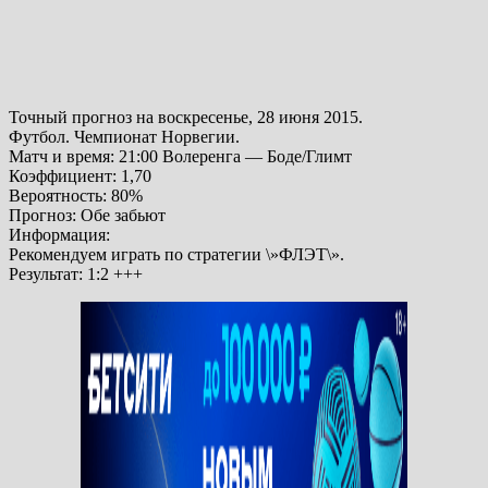
Точный прогноз на воскресенье, 28 июня 2015.
Футбол. Чемпионат Норвегии.
Матч и время: 21:00 Волеренга — Боде/Глимт
Коэффициент: 1,70
Вероятность: 80%
Прогноз
: Обе забьют
Информация
:
Рекомендуем играть по стратегии \»ФЛЭТ\».
Результат: 1:2
+++