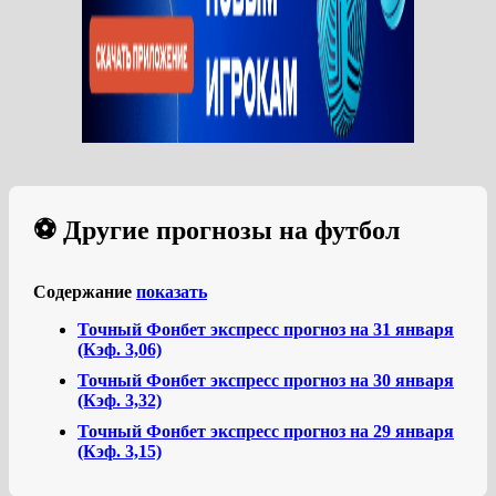
⚽ Другие прогнозы на футбол
Содержание
показать
Точный Фонбет экспресс прогноз на 31 января
(Кэф. 3,06)
Точный Фонбет экспресс прогноз на 30 января
(Кэф. 3,32)
Точный Фонбет экспресс прогноз на 29 января
(Кэф. 3,15)