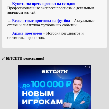
→
Купить экспресс прогноз на сегодня
–
Профессиональные экспресс прогнозы с детальным
анализом матчей.
→
Бесплатные прогнозы на футбол
– Актуальные
ставки и аналитика футбольных событий.
→
Архив прогнозов
– История результатов и
статистика прогнозов.
✅ БЕТСИТИ регистрация!