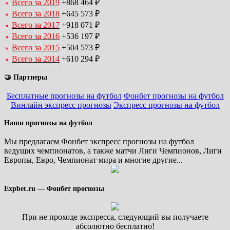
Всего за 2019
+868 464 ₽
Всего за 2018
+645 573 ₽
Всего за 2017
+918 071 ₽
Всего за 2016
+536 197 ₽
Всего за 2015
+504 573 ₽
Всего за 2014
+610 294 ₽
🤝 Партнеры
Бесплатные прогнозы на футбол
Фонбет прогнозы на футбол
Винлайн экспресс прогнозы
Экспресс прогнозы на футбол
Наши прогнозы на футбол
Мы предлагаем Фонбет экспресс прогнозы на футбол
ведущих чемпионатов, а также матчи Лиги Чемпионов, Лиги
Европы, Евро, Чемпионат мира и многие другие...
Expbet.ru — Фонбет прогнозы
При не проходе экспресса, следующий вы получаете
абсолютно бесплатно!