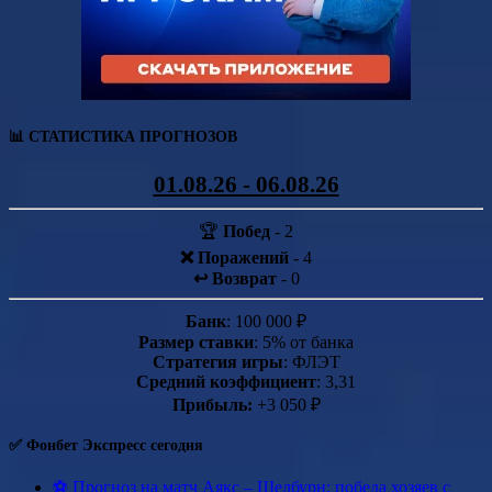
📊 СТАТИСТИКА ПРОГНОЗОВ
01.08.26 - 06.08.26
🏆
Побед
- 2
❌ Поражений
- 4
↩️ Возврат
- 0
Банк
: 100 000 ₽
Размер ставки
: 5% от банка
Стратегия игры
: ФЛЭТ
Средний коэффициент
: 3,31
Прибыль:
+3 050 ₽
✅ Фонбет Экспресс сегодня
⚽ Прогноз на матч Аякс – Шелбурн: победа хозяев с