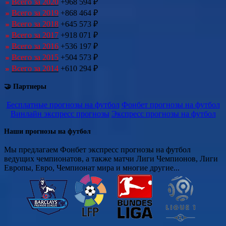
Всего за 2020
+968 594 ₽
Всего за 2019
+868 464 ₽
Всего за 2018
+645 573 ₽
Всего за 2017
+918 071 ₽
Всего за 2016
+536 197 ₽
Всего за 2015
+504 573 ₽
Всего за 2014
+610 294 ₽
🤝 Партнеры
Бесплатные прогнозы на футбол
Фонбет прогнозы на футбол
Винлайн экспресс прогнозы
Экспресс прогнозы на футбол
Наши прогнозы на футбол
Мы предлагаем Фонбет экспресс прогнозы на футбол
ведущих чемпионатов, а также матчи Лиги Чемпионов, Лиги
Европы, Евро, Чемпионат мира и многие другие...