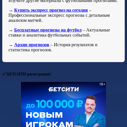
Изучите другие материалы с футбольными прогнозами.
→
Купить экспресс прогноз на сегодня
–
Профессиональные экспресс прогнозы с детальным
анализом матчей.
→
Бесплатные прогнозы на футбол
– Актуальные
ставки и аналитика футбольных событий.
→
Архив прогнозов
– История результатов и
статистика прогнозов.
✅ БЕТСИТИ регистрация!