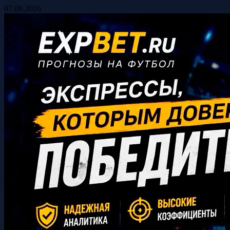
Перейти
07.08.2026
к
содержимому