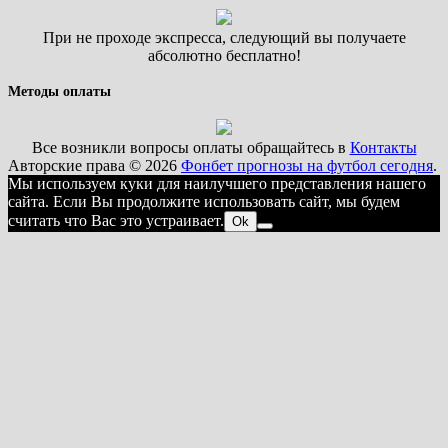
При не проходе экспресса, следующий вы получаете
абсолютно бесплатно!
Методы оплаты
Все возникли вопросы оплаты обращайтесь в
Контакты
Авторские права © 2026
Фонбет прогнозы на футбол сегодня
.
Мы используем куки для наилучшего представления нашего
сайта. Если Вы продолжите использовать сайт, мы будем
считать что Вас это устраивает.
Ok