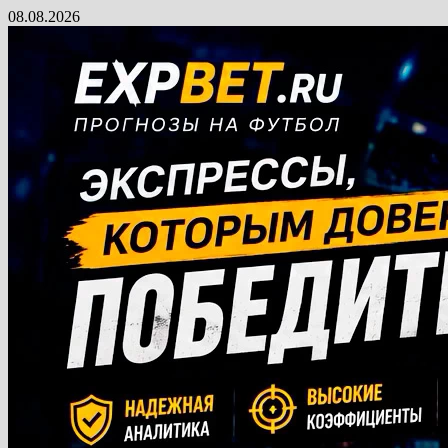
Перейти
08.08.2026
к
содержимому