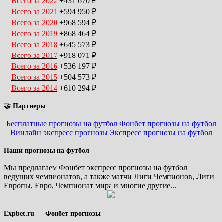
Всего за 2022
+431 670 ₽
Всего за 2021
+594 950 ₽
Всего за 2020
+968 594 ₽
Всего за 2019
+868 464 ₽
Всего за 2018
+645 573 ₽
Всего за 2017
+918 071 ₽
Всего за 2016
+536 197 ₽
Всего за 2015
+504 573 ₽
Всего за 2014
+610 294 ₽
🤝 Партнеры
Бесплатные прогнозы на футбол
Фонбет прогнозы на футбол
Винлайн экспресс прогнозы
Экспресс прогнозы на футбол
Наши прогнозы на футбол
Мы предлагаем Фонбет экспресс прогнозы на футбол
ведущих чемпионатов, а также матчи Лиги Чемпионов, Лиги
Европы, Евро, Чемпионат мира и многие другие...
Expbet.ru — Фонбет прогнозы