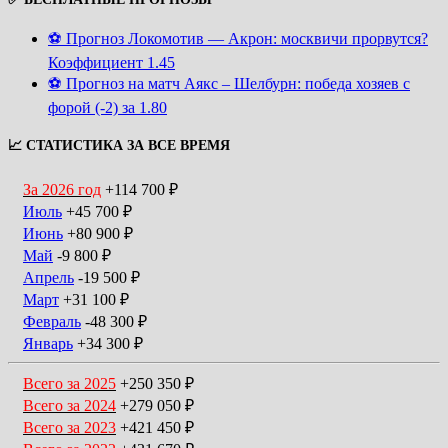
⚽ Прогноз Локомотив — Акрон: москвичи прорвутся?
Коэффициент 1.45
⚽ Прогноз на матч Аякс – Шелбурн: победа хозяев с
форой (-2) за 1.80
📈 СТАТИСТИКА ЗА ВСЕ ВРЕМЯ
За 2026 год
+114 700 ₽
Июль
+45 700 ₽
Июнь
+80 900 ₽
Май
-9 800 ₽
Апрель
-19 500 ₽
Март
+31 100 ₽
Февраль
-48 300 ₽
Январь
+34 300 ₽
Всего за 2025
+250 350 ₽
Всего за 2024
+279 050 ₽
Всего за 2023
+421 450 ₽