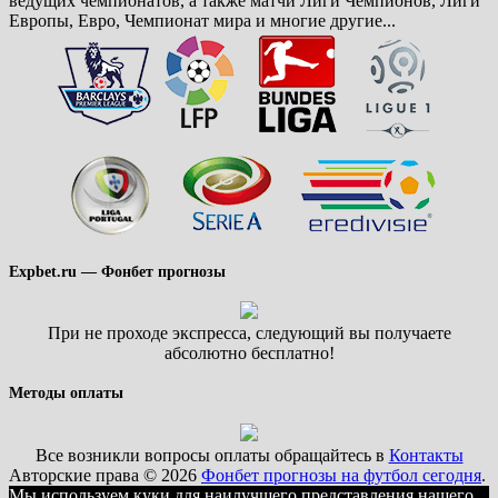
ведущих чемпионатов, а также матчи Лиги Чемпионов, Лиги
Европы, Евро, Чемпионат мира и многие другие...
Expbet.ru — Фонбет прогнозы
При не проходе экспресса, следующий вы получаете
абсолютно бесплатно!
Методы оплаты
Все возникли вопросы оплаты обращайтесь в
Контакты
Авторские права © 2026
Фонбет прогнозы на футбол сегодня
.
Мы используем куки для наилучшего представления нашего