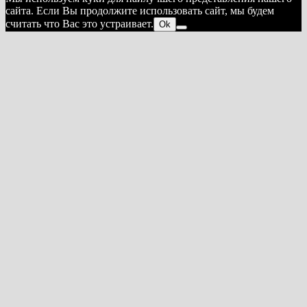
сайта. Если Вы продолжите использовать сайт, мы будем
считать что Вас это устраивает.
Ok