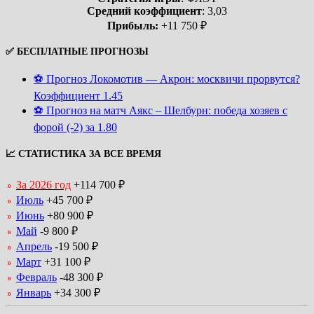
Средний коэффициент
: 3,03
Прибыль:
+11 750 ₽
✅ БЕСПЛАТНЫЕ ПРОГНОЗЫ
⚽ Прогноз Локомотив — Акрон: москвичи прорвутся?
Коэффициент 1.45
⚽ Прогноз на матч Аякс – Шелбурн: победа хозяев с
форой (-2) за 1.80
📈 СТАТИСТИКА ЗА ВСЕ ВРЕМЯ
За 2026 год
+114 700 ₽
Июль
+45 700 ₽
Июнь
+80 900 ₽
Май
-9 800 ₽
Апрель
-19 500 ₽
Март
+31 100 ₽
Февраль
-48 300 ₽
Январь
+34 300 ₽