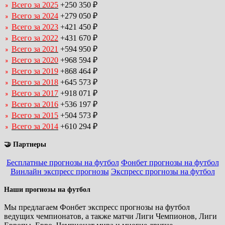
Всего за 2025
+250 350 ₽
Всего за 2024
+279 050 ₽
Всего за 2023
+421 450 ₽
Всего за 2022
+431 670 ₽
Всего за 2021
+594 950 ₽
Всего за 2020
+968 594 ₽
Всего за 2019
+868 464 ₽
Всего за 2018
+645 573 ₽
Всего за 2017
+918 071 ₽
Всего за 2016
+536 197 ₽
Всего за 2015
+504 573 ₽
Всего за 2014
+610 294 ₽
🤝 Партнеры
Бесплатные прогнозы на футбол
Фонбет прогнозы на футбол
Винлайн экспресс прогнозы
Экспресс прогнозы на футбол
Наши прогнозы на футбол
Мы предлагаем Фонбет экспресс прогнозы на футбол
ведущих чемпионатов, а также матчи Лиги Чемпионов, Лиги