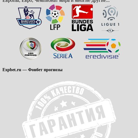
Европы, Евро, Чемпионат мира и многие другие...
Expbet.ru — Фонбет прогнозы