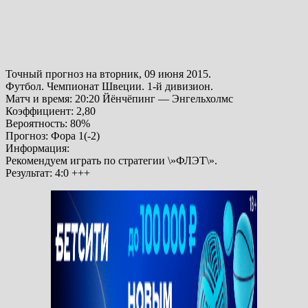
Точный прогноз на вторник, 09 июня 2015.
Футбол. Чемпионат Швеции. 1-й дивизион.
Матч и время: 20:20 Йёнчёпинг — Энгельхолмс
Коэффициент: 2,80
Вероятность: 80%
Прогноз
: Фора 1(-2)
Информация
:
Рекомендуем играть по стратегии \»ФЛЭТ\».
Результат: 4:0
+++