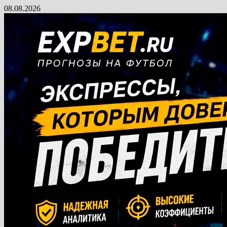
Перейти
08.08.2026
к
содержимому