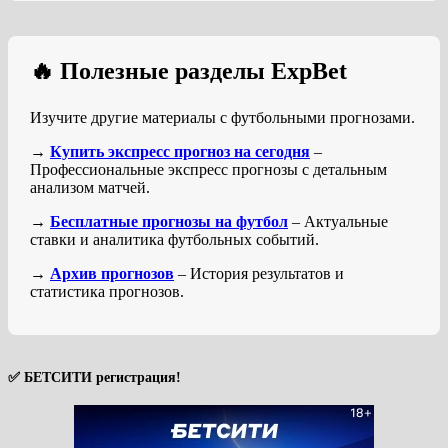
🔥 Полезные разделы ExpBet
Изучите другие материалы с футбольными прогнозами.
→
Купить экспресс прогноз на сегодня
–
Профессиональные экспресс прогнозы с детальным
анализом матчей.
→
Бесплатные прогнозы на футбол
– Актуальные
ставки и аналитика футбольных событий.
→
Архив прогнозов
– История результатов и
статистика прогнозов.
✅ БЕТСИТИ регистрация!