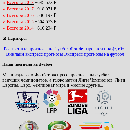
Всего за 2018
+645 573 ₽
Всего за 2017
+918 071 ₽
Всего за 2016
+536 197 ₽
Всего за 2015
+504 573 ₽
Всего за 2014
+610 294 ₽
🤝 Партнеры
Бесплатные прогнозы на футбол
Фонбет прогнозы на футбол
Винлайн экспресс прогнозы
Экспресс прогнозы на футбол
Наши прогнозы на футбол
Мы предлагаем Фонбет экспресс прогнозы на футбол
ведущих чемпионатов, а также матчи Лиги Чемпионов, Лиги
Европы, Евро, Чемпионат мира и многие другие...