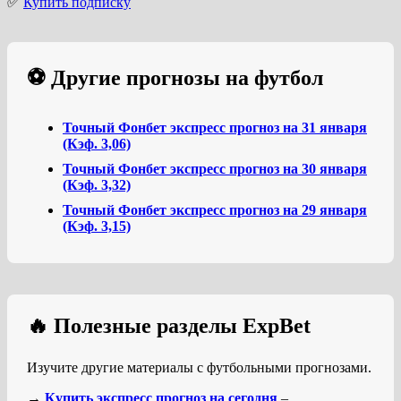
✅
Купить подписку
⚽ Другие прогнозы на футбол
Точный Фонбет экспресс прогноз на 31 января
(Кэф. 3,06)
Точный Фонбет экспресс прогноз на 30 января
(Кэф. 3,32)
Точный Фонбет экспресс прогноз на 29 января
(Кэф. 3,15)
🔥 Полезные разделы ExpBet
Изучите другие материалы с футбольными прогнозами.
→
Купить экспресс прогноз на сегодня
–