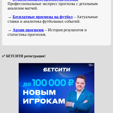
Профессиональные экспресс прогнозы с детальным
анализом матчей.
→
Бесплатные прогнозы на футбол
– Актуальные
ставки и аналитика футбольных событий.
→
Архив прогнозов
– История результатов и
статистика прогнозов.
✅ БЕТСИТИ регистрация!