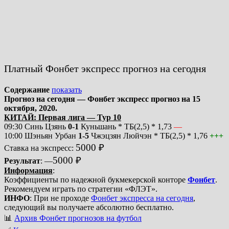
Платный Фонбет экспресс прогноз на сегодня
Содержание
показать
Прогноз на сегодня — Фонбет экспресс прогноз на 15
октября, 2020.
КИТАЙ: Первая лига — Тур 10
09:30 Синь Цзянь
0-1
Куньшань * ТБ(2,5) * 1,73
—
10:00 Шэньян Урбан
1-5
Чжэцзян Люйчэн * ТБ(2,5) * 1,76
+++
5000 ₽
Ставка на экспресс:
5000 ₽
Результат
: —
Информация
:
Коэффициенты по надежной букмекерской конторе
Фонбет
.
Рекомендуем играть по стратегии «ФЛЭТ».
ИНФО
: При не проходе
Фонбет экспресса на сегодня
,
следующий вы получаете абсолютно бесплатно.
📊
Архив Фонбет прогнозов на футбол