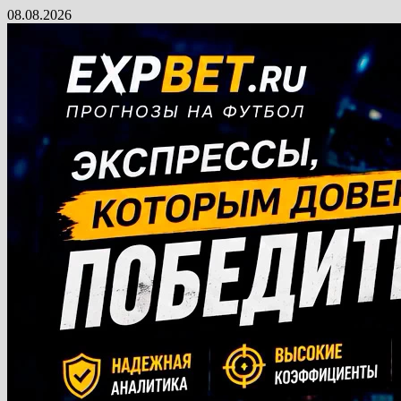
Перейти
08.08.2026
к
содержимому