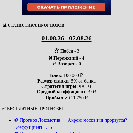
📊 СТАТИСТИКА ПРОГНОЗОВ
01.08.26 - 07.08.26
🏆
Побед
- 3
❌ Поражений
- 4
↩️ Возврат
- 0
Банк
: 100 000 ₽
Размер ставки
: 5% от банка
Стратегия игры
: ФЛЭТ
Средний коэффициент
: 3,03
Прибыль:
+11 750 ₽
✅ БЕСПЛАТНЫЕ ПРОГНОЗЫ
⚽ Прогноз Локомотив — Акрон: москвичи прорвутся?
Коэффициент 1.45