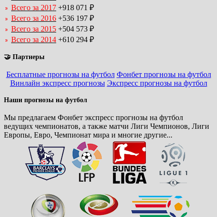
Всего за 2017
+918 071 ₽
Всего за 2016
+536 197 ₽
Всего за 2015
+504 573 ₽
Всего за 2014
+610 294 ₽
🤝 Партнеры
Бесплатные прогнозы на футбол
Фонбет прогнозы на футбол
Винлайн экспресс прогнозы
Экспресс прогнозы на футбол
Наши прогнозы на футбол
Мы предлагаем Фонбет экспресс прогнозы на футбол
ведущих чемпионатов, а также матчи Лиги Чемпионов, Лиги
Европы, Евро, Чемпионат мира и многие другие...