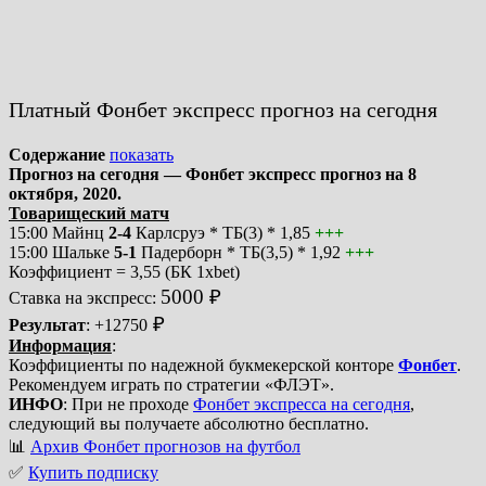
Платный Фонбет экспресс прогноз на сегодня
Содержание
показать
Прогноз на сегодня — Фонбет экспресс прогноз на 8
октября, 2020.
Товарищеский матч
15:00 Майнц
2-4
Карлсруэ * ТБ(3) * 1,85
+++
15:00 Шальке
5-1
Падерборн * ТБ(3,5) * 1,92
+++
Коэффициент = 3,55 (БК 1xbet)
5000 ₽
Ставка на экспресс:
₽
Результат
: +12750
Информация
:
Коэффициенты по надежной букмекерской конторе
Фонбет
.
Рекомендуем играть по стратегии «ФЛЭТ».
ИНФО
: При не проходе
Фонбет экспресса на сегодня
,
следующий вы получаете абсолютно бесплатно.
📊
Архив Фонбет прогнозов на футбол
✅
Купить подписку