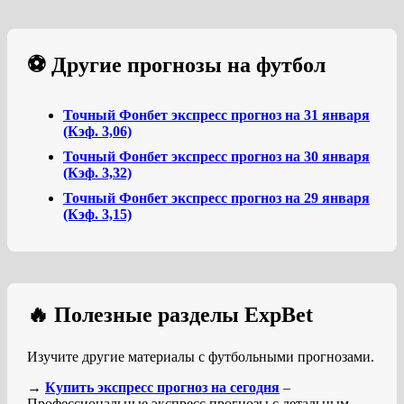
⚽ Другие прогнозы на футбол
Точный Фонбет экспресс прогноз на 31 января
(Кэф. 3,06)
Точный Фонбет экспресс прогноз на 30 января
(Кэф. 3,32)
Точный Фонбет экспресс прогноз на 29 января
(Кэф. 3,15)
🔥 Полезные разделы ExpBet
Изучите другие материалы с футбольными прогнозами.
→
Купить экспресс прогноз на сегодня
–
Профессиональные экспресс прогнозы с детальным