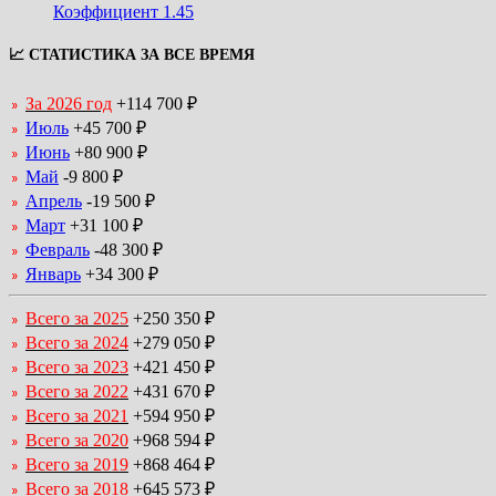
Коэффициент 1.45
📈 СТАТИСТИКА ЗА ВСЕ ВРЕМЯ
За 2026 год
+114 700 ₽
Июль
+45 700 ₽
Июнь
+80 900 ₽
Май
-9 800 ₽
Апрель
-19 500 ₽
Март
+31 100 ₽
Февраль
-48 300 ₽
Январь
+34 300 ₽
Всего за 2025
+250 350 ₽
Всего за 2024
+279 050 ₽
Всего за 2023
+421 450 ₽
Всего за 2022
+431 670 ₽
Всего за 2021
+594 950 ₽
Всего за 2020
+968 594 ₽
Всего за 2019
+868 464 ₽
Всего за 2018
+645 573 ₽