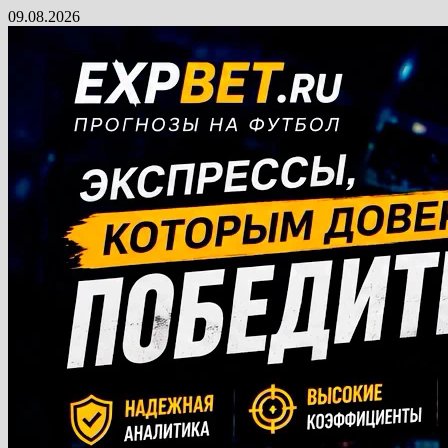
Перейти
09.08.2026
к
содержимому