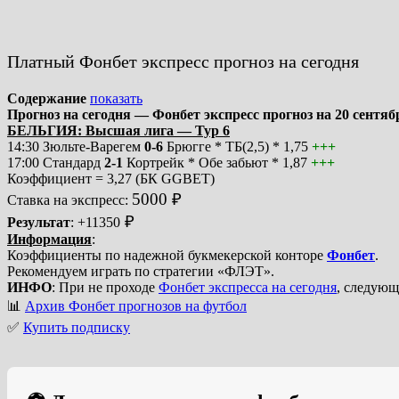
Платный Фонбет экспресс прогноз на сегодня
Содержание
показать
Прогноз на сегодня — Фонбет экспресс прогноз на 20 сентябр
БЕЛЬГИЯ: Высшая лига — Тур 6
14:30 Зюльте-Варегем
0-6
Брюгге * ТБ(2,5) * 1,75
+++
17:00 Стандард
2-1
Кортрейк * Обе забьют * 1,87
+++
Коэффициент = 3,27 (БК GGBET)
5000 ₽
Ставка на экспресс:
₽
Результат
: +11350
Информация
:
Коэффициенты по надежной букмекерской конторе
Фонбет
.
Рекомендуем играть по стратегии «ФЛЭТ».
ИНФО
: При не проходе
Фонбет экспресса на сегодня
, следующ
📊
Архив Фонбет прогнозов на футбол
✅
Купить подписку