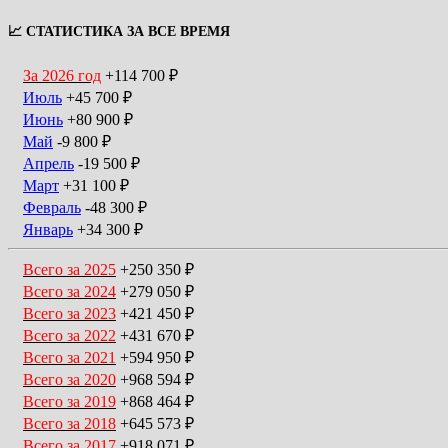
📈 СТАТИСТИКА ЗА ВСЕ ВРЕМЯ
За 2026 год
+114 700 ₽
Июль
+45 700 ₽
Июнь
+80 900 ₽
Май
-9 800 ₽
Апрель
-19 500 ₽
Март
+31 100 ₽
Февраль
-48 300 ₽
Январь
+34 300 ₽
Всего за 2025
+250 350 ₽
Всего за 2024
+279 050 ₽
Всего за 2023
+421 450 ₽
Всего за 2022
+431 670 ₽
Всего за 2021
+594 950 ₽
Всего за 2020
+968 594 ₽
Всего за 2019
+868 464 ₽
Всего за 2018
+645 573 ₽
Всего за 2017
+918 071 ₽