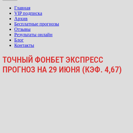
Главная
VIP подписка
Архив
Бесплатные прогнозы
Отзывы
Результаты онлайн
Блог
Контакты
ТОЧНЫЙ ФОНБЕТ ЭКСПРЕСС
ПРОГНОЗ НА 29 ИЮНЯ (КЭФ. 4,67)