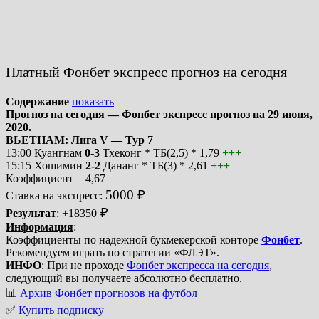
Платный Фонбет экспресс прогноз на сегодня
Содержание
показать
Прогноз на сегодня — Фонбет экспресс прогноз на 29 июня,
2020.
ВЬЕТНАМ: Лига V — Тур 7
13:00 Куангнам
0-3
Тхеконг * ТБ(2,5) * 1,79
+++
15:15 Хошимин
2-2
Дананг * ТБ(3) * 2,61
+++
Коэффициент = 4,67
5000 ₽
Ставка на экспресс:
₽
Результат
: +18350
Информация
:
Коэффициенты по надежной букмекерской конторе
Фонбет
.
Рекомендуем играть по стратегии «ФЛЭТ».
ИНФО
: При не проходе
Фонбет экспресса на сегодня
,
следующий вы получаете абсолютно бесплатно.
📊
Архив Фонбет прогнозов на футбол
✅
Купить подписку