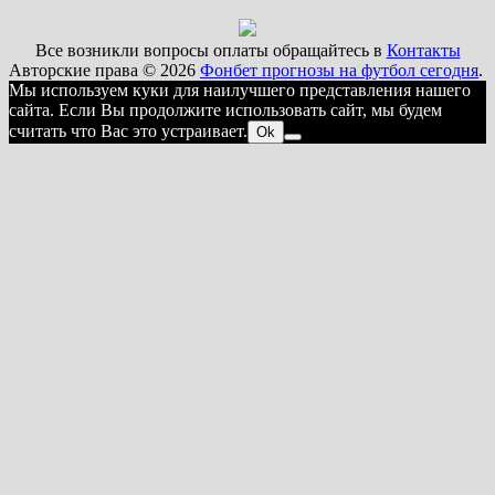
Все возникли вопросы оплаты обращайтесь в
Контакты
Авторские права © 2026
Фонбет прогнозы на футбол сегодня
.
Мы используем куки для наилучшего представления нашего
сайта. Если Вы продолжите использовать сайт, мы будем
считать что Вас это устраивает.
Ok