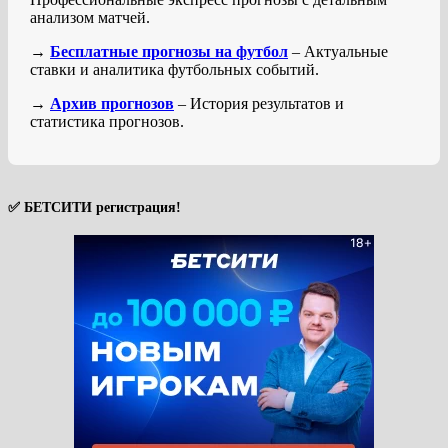
анализом матчей.
→
Бесплатные прогнозы на футбол
– Актуальные
ставки и аналитика футбольных событий.
→
Архив прогнозов
– История результатов и
статистика прогнозов.
✅ БЕТСИТИ регистрация!