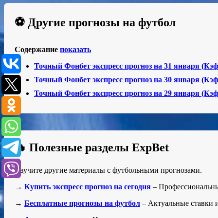
⚽ Другие прогнозы на футбол
Содержание
показать
Точный Фонбет экспресс прогноз на 31 января (Кэф.
Точный Фонбет экспресс прогноз на 30 января (Кэф.
Точный Фонбет экспресс прогноз на 29 января (Кэф.
🔥 Полезные разделы ExpBet
Изучите другие материалы с футбольными прогнозами.
→
Купить экспресс прогноз на сегодня
– Профессиональные
→
Бесплатные прогнозы на футбол
– Актуальные ставки 