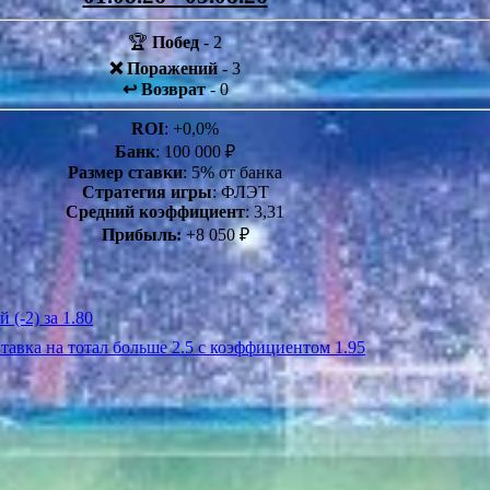
🏆
Побед
- 2
❌ Поражений
- 3
↩️ Возврат
- 0
ROI
: +0,0%
Банк
: 100 000 ₽
Размер ставки
: 5% от банка
Стратегия игры
: ФЛЭТ
Средний коэффициент
: 3,31
Прибыль:
+8 050 ₽
(-2) за 1.80
тавка на тотал больше 2.5 с коэффициентом 1.95