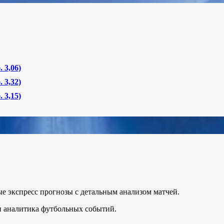
 3,06)
 3,32)
 3,15)
 экспресс прогнозы с детальным анализом матчей.
и аналитика футбольных событий.