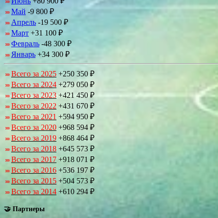
Июнь
+80 900 ₽
Май
-9 800 ₽
Апрель
-19 500 ₽
Март
+31 100 ₽
Февраль
-48 300 ₽
Январь
+34 300 ₽
Всего за 2025
+250 350 ₽
Всего за 2024
+279 050 ₽
Всего за 2023
+421 450 ₽
Всего за 2022
+431 670 ₽
Всего за 2021
+594 950 ₽
Всего за 2020
+968 594 ₽
Всего за 2019
+868 464 ₽
Всего за 2018
+645 573 ₽
Всего за 2017
+918 071 ₽
Всего за 2016
+536 197 ₽
Всего за 2015
+504 573 ₽
Всего за 2014
+610 294 ₽
🤝 Партнеры