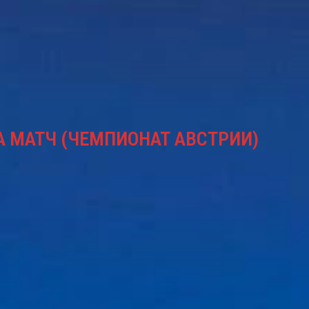
А МАТЧ (ЧЕМПИОНАТ АВСТРИИ)