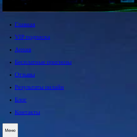
Главная
VIP подписка
Архив
Бесплатные прогнозы
Отзывы
Результаты онлайн
Блог
Контакты
Меню