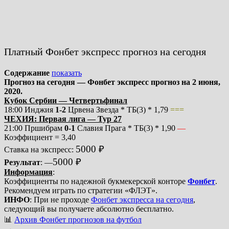
Платный Фонбет экспресс прогноз на сегодня
Содержание
показать
Прогноз на сегодня — Фонбет экспресс прогноз на 2 июня,
2020.
Кубок Сербии — Четвертьфинал
18:00 Инджия
1-2
Црвена Звезда * ТБ(3) * 1,79
===
ЧЕХИЯ: Первая лига — Тур 27
21:00 Пршибрам
0-1
Славия Прага * ТБ(3) * 1,90
—
Коэффициент = 3,40
5000 ₽
Ставка на экспресс:
5000 ₽
Результат
: —
Информация
:
Коэффициенты по надежной букмекерской конторе
Фонбет
.
Рекомендуем играть по стратегии «ФЛЭТ».
ИНФО
: При не проходе
Фонбет экспресса на сегодня
,
следующий вы получаете абсолютно бесплатно.
📊
Архив Фонбет прогнозов на футбол