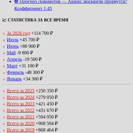
⚽ Прогноз Локомотив — Акрон: москвичи прорвутся?
Коэффициент 1.45
📈 СТАТИСТИКА ЗА ВСЕ ВРЕМЯ
За 2026 год
+114 700 ₽
Июль
+45 700 ₽
Июнь
+80 900 ₽
Май
-9 800 ₽
Апрель
-19 500 ₽
Март
+31 100 ₽
Февраль
-48 300 ₽
Январь
+34 300 ₽
Всего за 2025
+250 350 ₽
Всего за 2024
+279 050 ₽
Всего за 2023
+421 450 ₽
Всего за 2022
+431 670 ₽
Всего за 2021
+594 950 ₽
Всего за 2020
+968 594 ₽
Всего за 2019
+868 464 ₽