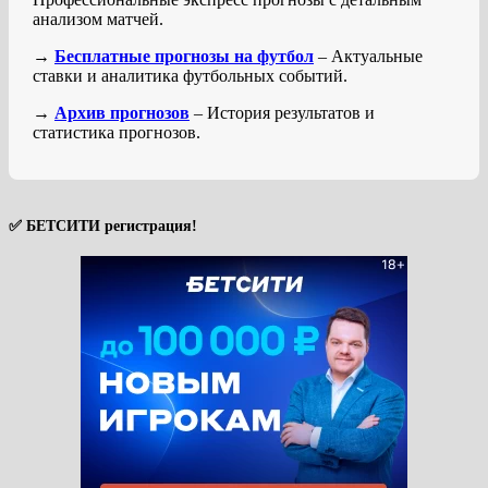
анализом матчей.
→
Бесплатные прогнозы на футбол
– Актуальные
ставки и аналитика футбольных событий.
→
Архив прогнозов
– История результатов и
статистика прогнозов.
✅ БЕТСИТИ регистрация!