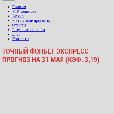
Главная
VIP подписка
Архив
Бесплатные прогнозы
Отзывы
Результаты онлайн
Блог
Контакты
ТОЧНЫЙ ФОНБЕТ ЭКСПРЕСС
ПРОГНОЗ НА 31 МАЯ (КЭФ. 3,19)