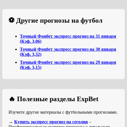
⚽ Другие прогнозы на футбол
Точный Фонбет экспресс прогноз на 31 января
(Кэф. 3,06)
Точный Фонбет экспресс прогноз на 30 января
(Кэф. 3,32)
Точный Фонбет экспресс прогноз на 29 января
(Кэф. 3,15)
🔥 Полезные разделы ExpBet
Изучите другие материалы с футбольными прогнозами.
→
Купить экспресс прогноз на сегодня
–
Профессиональные экспресс прогнозы с детальным