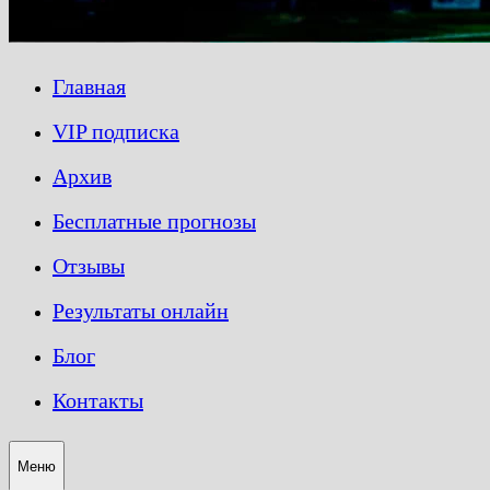
Главная
VIP подписка
Архив
Бесплатные прогнозы
Отзывы
Результаты онлайн
Блог
Контакты
Меню