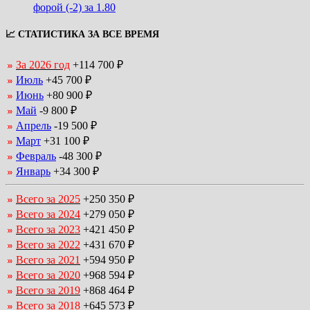
форой (-2) за 1.80
📈 СТАТИСТИКА ЗА ВСЕ ВРЕМЯ
За 2026 год
+114 700 ₽
Июль
+45 700 ₽
Июнь
+80 900 ₽
Май
-9 800 ₽
Апрель
-19 500 ₽
Март
+31 100 ₽
Февраль
-48 300 ₽
Январь
+34 300 ₽
Всего за 2025
+250 350 ₽
Всего за 2024
+279 050 ₽
Всего за 2023
+421 450 ₽
Всего за 2022
+431 670 ₽
Всего за 2021
+594 950 ₽
Всего за 2020
+968 594 ₽
Всего за 2019
+868 464 ₽
Всего за 2018
+645 573 ₽