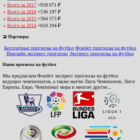
Всего за 2017
+918 071 ₽
Всего за 2016
+536 197 ₽
Всего за 2015
+504 573 ₽
Всего за 2014
+610 294 ₽
🤝 Партнеры
Бесплатные прогнозы на футбол
Фонбет прогнозы на футбол
Винлайн экспресс прогнозы
Экспресс прогнозы на футбол
Наши прогнозы на футбол
Мы предлагаем Фонбет экспресс прогнозы на футбол
ведущих чемпионатов, а также матчи Лиги Чемпионов, Лиги
Европы, Евро, Чемпионат мира и многие другие...