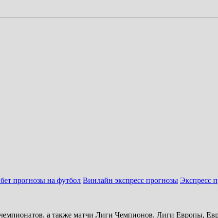
бет прогнозы на футбол
Винлайн экспресс прогнозы
Экспресс п
емпионатов, а также матчи Лиги Чемпионов, Лиги Европы, Евро