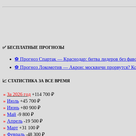
✅ БЕСПЛАТНЫЕ ПРОГНОЗЫ
⚽ Прогноз Спартак — Краснодар: битва лидеров без фав
⚽ Прогноз Локомотив — Акрон: москвичи прорвутся? К
📈 СТАТИСТИКА ЗА ВСЕ ВРЕМЯ
За 2026 год
+114 700 ₽
Июль
+45 700 ₽
Июнь
+80 900 ₽
Май
-9 800 ₽
Апрель
-19 500 ₽
Март
+31 100 ₽
Февраль
-48 300 ₽