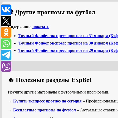
⚽ Другие прогнозы на футбол
Содержание
показать
Точный Фонбет экспресс прогноз на 31 января (Кэф.
Точный Фонбет экспресс прогноз на 30 января (Кэф.
Точный Фонбет экспресс прогноз на 29 января (Кэф.
🔥 Полезные разделы ExpBet
Изучите другие материалы с футбольными прогнозами.
→
Купить экспресс прогноз на сегодня
– Профессиональные
→
Бесплатные прогнозы на футбол
– Актуальные ставки 