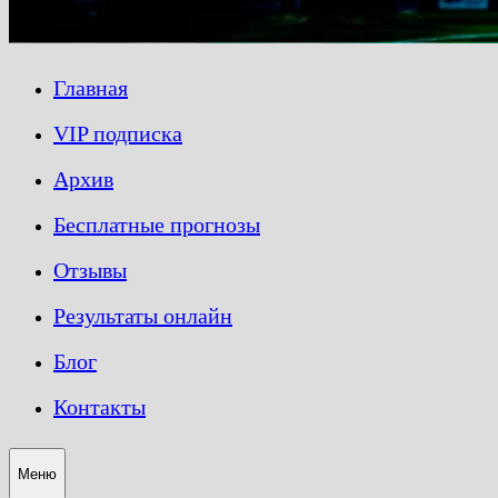
Главная
VIP подписка
Архив
Бесплатные прогнозы
Отзывы
Результаты онлайн
Блог
Контакты
Меню