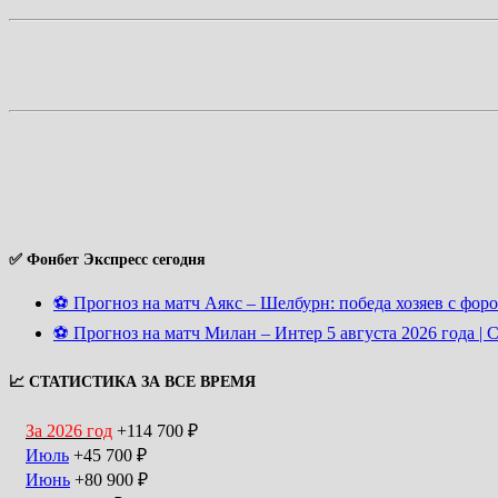
✅ Фонбет Экспресс сегодня
⚽ Прогноз на матч Аякс – Шелбурн: победа хозяев с форой 
⚽ Прогноз на матч Милан – Интер 5 августа 2026 года | С
📈 СТАТИСТИКА ЗА ВСЕ ВРЕМЯ
За 2026 год
+114 700 ₽
Июль
+45 700 ₽
Июнь
+80 900 ₽