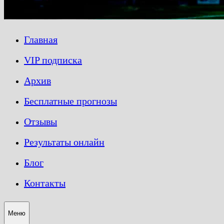
Главная
VIP подписка
Архив
Бесплатные прогнозы
Отзывы
Результаты онлайн
Блог
Контакты
Меню