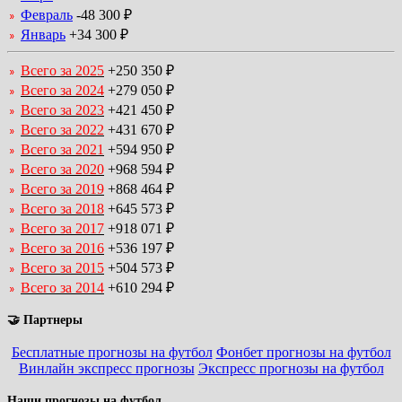
Февраль
-48 300 ₽
Январь
+34 300 ₽
Всего за 2025
+250 350 ₽
Всего за 2024
+279 050 ₽
Всего за 2023
+421 450 ₽
Всего за 2022
+431 670 ₽
Всего за 2021
+594 950 ₽
Всего за 2020
+968 594 ₽
Всего за 2019
+868 464 ₽
Всего за 2018
+645 573 ₽
Всего за 2017
+918 071 ₽
Всего за 2016
+536 197 ₽
Всего за 2015
+504 573 ₽
Всего за 2014
+610 294 ₽
🤝 Партнеры
Бесплатные прогнозы на футбол
Фонбет прогнозы на футбол
Винлайн экспресс прогнозы
Экспресс прогнозы на футбол
Наши прогнозы на футбол