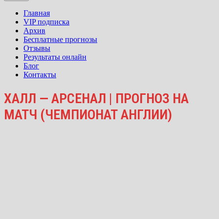
Главная
VIP подписка
Архив
Бесплатные прогнозы
Отзывы
Результаты онлайн
Блог
Контакты
ХАЛЛ — АРСЕНАЛ | ПРОГНОЗ НА
МАТЧ (ЧЕМПИОНАТ АНГЛИИ)