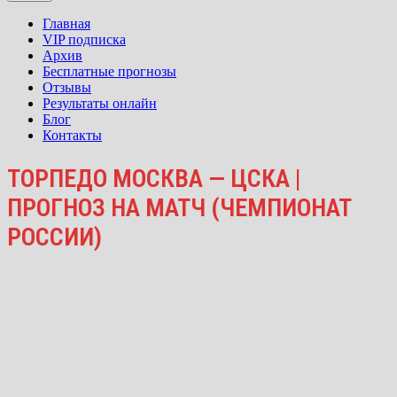
Главная
VIP подписка
Архив
Бесплатные прогнозы
Отзывы
Результаты онлайн
Блог
Контакты
ТОРПЕДО МОСКВА — ЦСКА |
ПРОГНОЗ НА МАТЧ (ЧЕМПИОНАТ
РОССИИ)