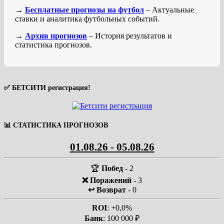
→
Бесплатные прогнозы на футбол
– Актуальные
ставки и аналитика футбольных событий.
→
Архив прогнозов
– История результатов и
статистика прогнозов.
✅ БЕТСИТИ регистрация!
📊 СТАТИСТИКА ПРОГНОЗОВ
01.08.26 - 05.08.26
🏆
Побед
- 2
❌ Поражений
- 3
↩️ Возврат
- 0
ROI
: +0,0%
Банк
: 100 000 ₽