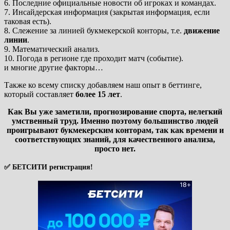
6. Последние официальные новости об игроках и командах.
7. Инсайдерская информация (закрытая информация, если
таковая есть).
8. Слежение за линией букмекерской конторы, т.е.
движение
линии
.
9. Математический анализ.
10. Погода в регионе где проходит матч (событие).
и многие другие факторы…
Также ко всему списку добавляем наш опыт в беттинге,
который составляет
более 15 лет
.
Как Вы уже заметили, прогнозирование спорта, нелегкий
умственный труд. Именно поэтому большинство людей
проигрывают букмекерским конторам, так как времени и
соответствующих знаний, для качественного анализа,
просто нет.
✅ БЕТСИТИ регистрация!