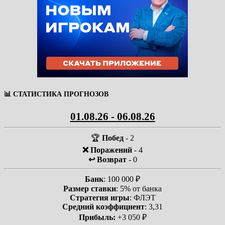
📊 СТАТИСТИКА ПРОГНОЗОВ
01.08.26 - 06.08.26
🏆
Побед
- 2
❌ Поражений
- 4
↩️ Возврат
- 0
Банк
: 100 000 ₽
Размер ставки
: 5% от банка
Стратегия игры
: ФЛЭТ
Средний коэффициент
: 3,31
Прибыль:
+3 050 ₽