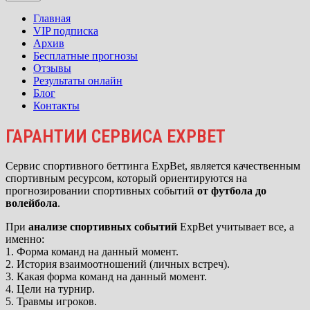
Главная
VIP подписка
Архив
Бесплатные прогнозы
Отзывы
Результаты онлайн
Блог
Контакты
ГАРАНТИИ СЕРВИСА EXPBET
Сервис спортивного беттинга ExpBet, является качественным
спортивным ресурсом, который ориентируются на
прогнозировании спортивных событий
от футбола до
волейбола
.
При
анализе спортивных событий
ExpBet учитывает все, а
именно:
1. Форма команд на данный момент.
2. История взаимоотношений (личных встреч).
3. Какая форма команд на данный момент.
4. Цели на турнир.
5. Травмы игроков.