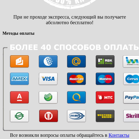
При не проходе экспресса, следующий вы получаете
абсолютно бесплатно!
Методы оплаты
Все возникли вопросы оплаты обращайтесь в
Контакты