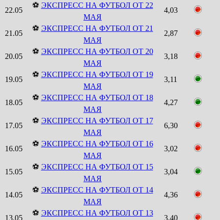
⚽
ЭКСПРЕСС НА ФУТБОЛ ОТ 22
22.05
4,03
МАЯ
⚽
ЭКСПРЕСС НА ФУТБОЛ ОТ 21
21.05
2,87
МАЯ
⚽
ЭКСПРЕСС НА ФУТБОЛ ОТ 20
20.05
3,18
МАЯ
⚽
ЭКСПРЕСС НА ФУТБОЛ ОТ 19
19.05
3,11
МАЯ
⚽
ЭКСПРЕСС НА ФУТБОЛ ОТ 18
18.05
4,27
МАЯ
⚽
ЭКСПРЕСС НА ФУТБОЛ ОТ 17
17.05
6,30
МАЯ
⚽
ЭКСПРЕСС НА ФУТБОЛ ОТ 16
16.05
3,02
МАЯ
⚽
ЭКСПРЕСС НА ФУТБОЛ ОТ 15
15.05
3,04
МАЯ
⚽
ЭКСПРЕСС НА ФУТБОЛ ОТ 14
14.05
4,36
МАЯ
⚽
ЭКСПРЕСС НА ФУТБОЛ ОТ 13
13.05
3,40