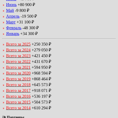
Июнь
+80 900 ₽
Май
-9 800 ₽
Апрель
-19 500 ₽
Март
+31 100 ₽
Февраль
-48 300 ₽
Январь
+34 300 ₽
Всего за 2025
+250 350 ₽
Всего за 2024
+279 050 ₽
Всего за 2023
+421 450 ₽
Всего за 2022
+431 670 ₽
Всего за 2021
+594 950 ₽
Всего за 2020
+968 594 ₽
Всего за 2019
+868 464 ₽
Всего за 2018
+645 573 ₽
Всего за 2017
+918 071 ₽
Всего за 2016
+536 197 ₽
Всего за 2015
+504 573 ₽
Всего за 2014
+610 294 ₽
🤝 Партнеры