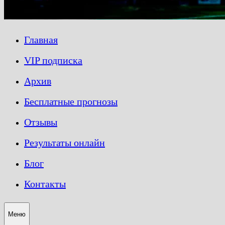
Главная
VIP подписка
Архив
Бесплатные прогнозы
Отзывы
Результаты онлайн
Блог
Контакты
Меню