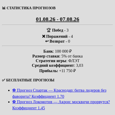
📊 СТАТИСТИКА ПРОГНОЗОВ
01.08.26 - 07.08.26
🏆
Побед
- 3
❌ Поражений
- 4
↩️ Возврат
- 0
Банк
: 100 000 ₽
Размер ставки
: 5% от банка
Стратегия игры
: ФЛЭТ
Средний коэффициент
: 3,03
Прибыль:
+11 750 ₽
✅ БЕСПЛАТНЫЕ ПРОГНОЗЫ
⚽ Прогноз Спартак — Краснодар: битва лидеров без
фаворита? Коэффициент 1.70
⚽ Прогноз Локомотив — Акрон: москвичи прорвутся?
Коэффициент 1.45