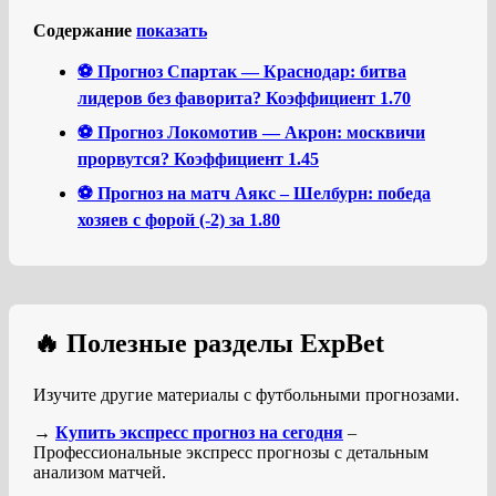
Содержание
показать
⚽ Прогноз Спартак — Краснодар: битва
лидеров без фаворита? Коэффициент 1.70
⚽ Прогноз Локомотив — Акрон: москвичи
прорвутся? Коэффициент 1.45
⚽ Прогноз на матч Аякс – Шелбурн: победа
хозяев с форой (-2) за 1.80
🔥 Полезные разделы ExpBet
Изучите другие материалы с футбольными прогнозами.
→
Купить экспресс прогноз на сегодня
–
Профессиональные экспресс прогнозы с детальным
анализом матчей.