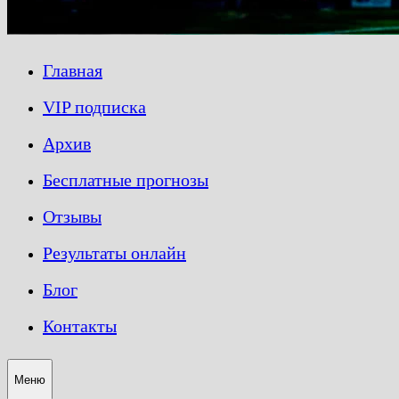
Главная
VIP подписка
Архив
Бесплатные прогнозы
Отзывы
Результаты онлайн
Блог
Контакты
Меню