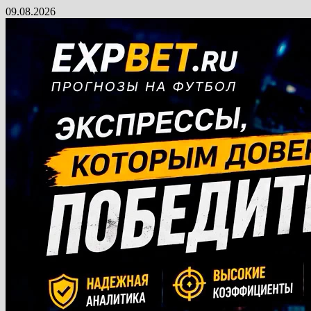
Перейти
09.08.2026
к
содержимому