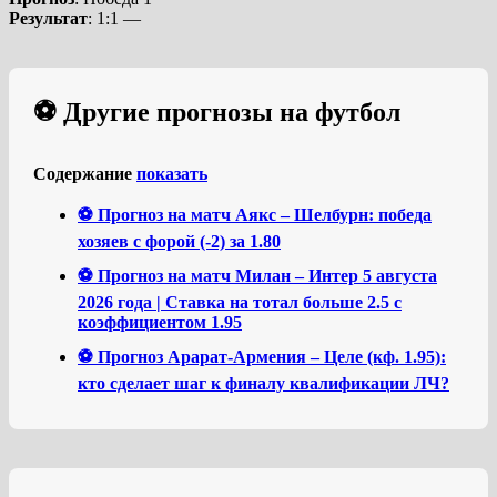
Результат
: 1:1
—
⚽ Другие прогнозы на футбол
Содержание
показать
⚽ Прогноз на матч Аякс – Шелбурн: победа
хозяев с форой (-2) за 1.80
⚽ Прогноз на матч Милан – Интер 5 августа
2026 года | Ставка на тотал больше 2.5 с
коэффициентом 1.95
⚽ Прогноз Арарат-Армения – Целе (кф. 1.95):
кто сделает шаг к финалу квалификации ЛЧ?