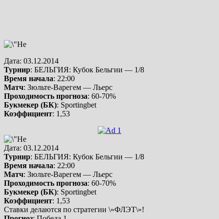
Дата
: 03.12.2014
Турнир
: БЕЛЬГИЯ: Кубок Бельгии — 1/8
Время начала
: 22:00
Матч
: Зюльте-Варегем — Льерс
Проходимость прогноза
: 60-70%
Букмекер (БК)
: Sportingbet
Коэффициент
: 1,53
Дата
: 03.12.2014
Турнир
: БЕЛЬГИЯ: Кубок Бельгии — 1/8
Время начала
: 22:00
Матч
: Зюльте-Варегем — Льерс
Проходимость прогноза
: 60-70%
Букмекер (БК)
: Sportingbet
Коэффициент
: 1,53
Ставки делаются по стратегии \»ФЛЭТ\»!
Прогноз
: Победа 1