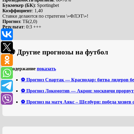
Букмекер (БК)
: Sportingbet
Коэффициент
: 1,40
Ставки делаются по стратегии \»ФЛЭТ\»!
Прогноз
: ТБ(2,0)
Результат
: 0:3
+++
⚽ Другие прогнозы на футбол
Содержание
показать
⚽ Прогноз Спартак — Краснодар: битва лидеров бе
⚽ Прогноз Локомотив — Акрон: москвичи прорвут
⚽ Прогноз на матч Аякс – Шелбурн: победа хозяев с 