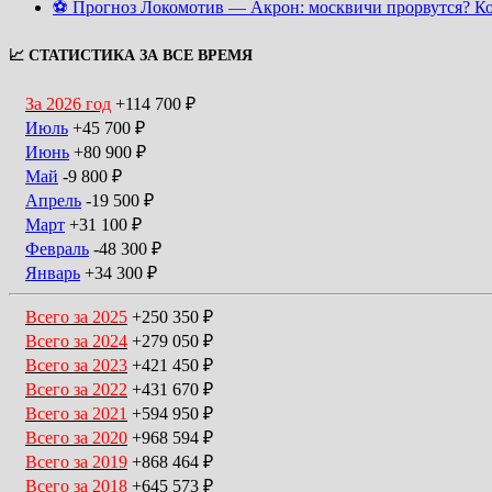
⚽ Прогноз Локомотив — Акрон: москвичи прорвутся? К
📈 СТАТИСТИКА ЗА ВСЕ ВРЕМЯ
За 2026 год
+114 700 ₽
Июль
+45 700 ₽
Июнь
+80 900 ₽
Май
-9 800 ₽
Апрель
-19 500 ₽
Март
+31 100 ₽
Февраль
-48 300 ₽
Январь
+34 300 ₽
Всего за 2025
+250 350 ₽
Всего за 2024
+279 050 ₽
Всего за 2023
+421 450 ₽
Всего за 2022
+431 670 ₽
Всего за 2021
+594 950 ₽
Всего за 2020
+968 594 ₽
Всего за 2019
+868 464 ₽
Всего за 2018
+645 573 ₽