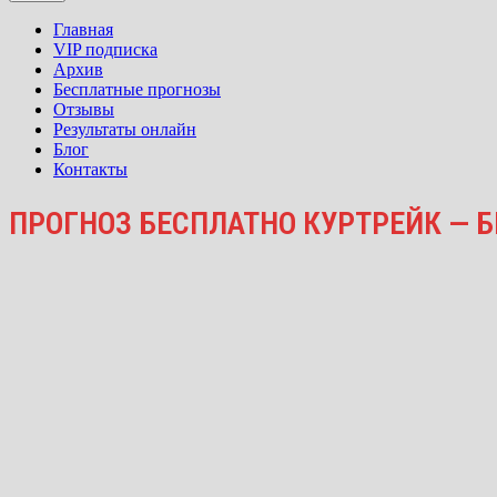
Главная
VIP подписка
Архив
Бесплатные прогнозы
Отзывы
Результаты онлайн
Блог
Контакты
ПРОГНОЗ БЕСПЛАТНО КУРТРЕЙК — БР