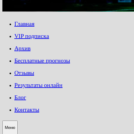
Главная
VIP подписка
Архив
Бесплатные прогнозы
Отзывы
Результаты онлайн
Блог
Контакты
Меню