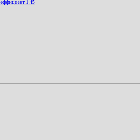
оэффициент 1.45