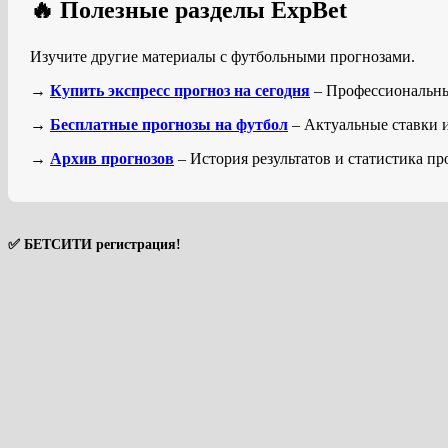
🔥 Полезные разделы ExpBet
Изучите другие материалы с футбольными прогнозами.
→
Купить экспресс прогноз на сегодня
– Профессиональные
→
Бесплатные прогнозы на футбол
– Актуальные ставки 
→
Архив прогнозов
– История результатов и статистика пр
✅ БЕТСИТИ регистрация!