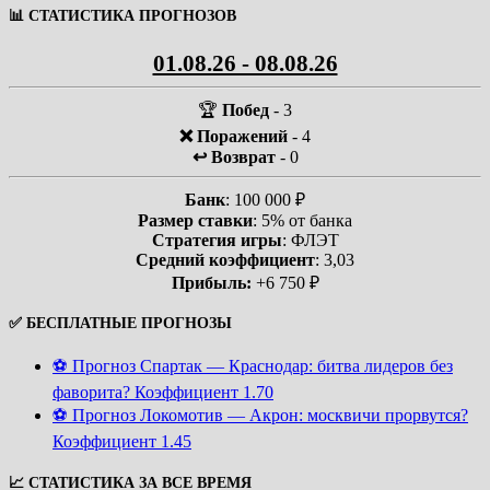
📊 СТАТИСТИКА ПРОГНОЗОВ
01.08.26 - 08.08.26
🏆
Побед
- 3
❌ Поражений
- 4
↩️ Возврат
- 0
Банк
: 100 000 ₽
Размер ставки
: 5% от банка
Стратегия игры
: ФЛЭТ
Средний коэффициент
: 3,03
Прибыль:
+6 750 ₽
✅ БЕСПЛАТНЫЕ ПРОГНОЗЫ
⚽ Прогноз Спартак — Краснодар: битва лидеров без
фаворита? Коэффициент 1.70
⚽ Прогноз Локомотив — Акрон: москвичи прорвутся?
Коэффициент 1.45
📈 СТАТИСТИКА ЗА ВСЕ ВРЕМЯ