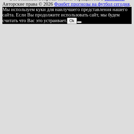
Авторские права © 2026
Фонбет прогнозы на футбол сегодня
.
Мы используем куки для наилучшего представления нашего
сайта. Если Вы продолжите использовать сайт, мы будем
считать что Вас это устраивает.
Ok