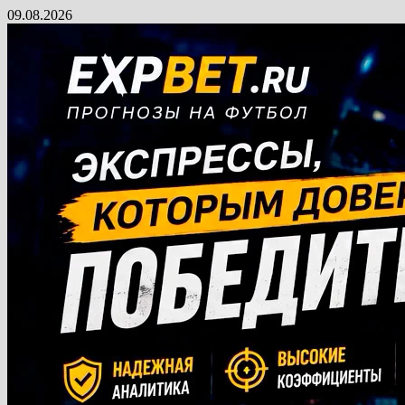
Перейти
09.08.2026
к
содержимому