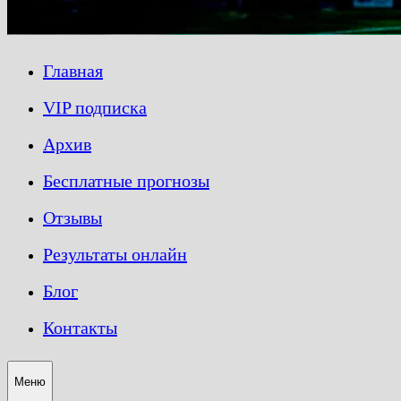
Главная
VIP подписка
Архив
Бесплатные прогнозы
Отзывы
Результаты онлайн
Блог
Контакты
Меню