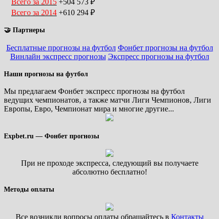
Всего за 2015
+504 573 ₽
Всего за 2014
+610 294 ₽
🤝 Партнеры
Бесплатные прогнозы на футбол
Фонбет прогнозы на футбол
Винлайн экспресс прогнозы
Экспресс прогнозы на футбол
Наши прогнозы на футбол
Мы предлагаем Фонбет экспресс прогнозы на футбол
ведущих чемпионатов, а также матчи Лиги Чемпионов, Лиги
Европы, Евро, Чемпионат мира и многие другие...
Expbet.ru — Фонбет прогнозы
При не проходе экспресса, следующий вы получаете
абсолютно бесплатно!
Методы оплаты
Все возникли вопросы оплаты обращайтесь в
Контакты