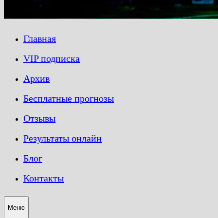
Главная
VIP подписка
Архив
Бесплатные прогнозы
Отзывы
Результаты онлайн
Блог
Контакты
Меню