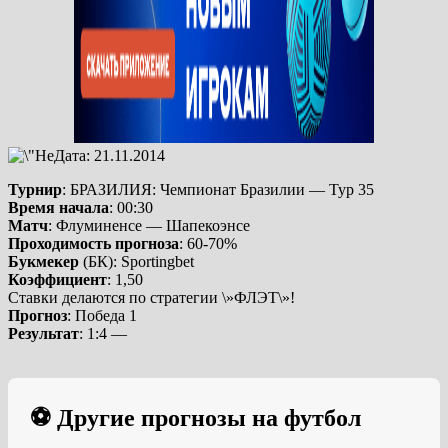
Дата: 21.11.2014
Турнир
: БРАЗИЛИЯ: Чемпионат Бразилии — Тур 35
Время начала
: 00:30
Матч
: Флуминенсе — Шапекоэнсе
Проходимость прогноза
: 60-70%
Букмекер
(БК): Sportingbet
Коэффициент
: 1,50
Ставки делаются по стратегии \»ФЛЭТ\»!
Прогноз
: Победа 1
Результат
: 1:4
—
⚽ Другие прогнозы на футбол