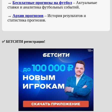
→
Бесплатные прогнозы на футбол
– Актуальные
ставки и аналитика футбольных событий.
→
Архив прогнозов
– История результатов и
статистика прогнозов.
✅ БЕТСИТИ регистрация!