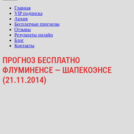
Главная
VIP подписка
Архив
Бесплатные прогнозы
Отзывы
Результаты онлайн
Блог
Контакты
ПРОГНОЗ БЕСПЛАТНО
ФЛУМИНЕНСЕ — ШАПЕКОЭНСЕ
(21.11.2014)