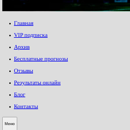
Главная
VIP подписка
Архив
Бесплатные прогнозы
Отзывы
Результаты онлайн
Блог
Контакты
Меню