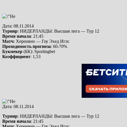
Дата: 08.11.2014
Турнир
: НИДЕРЛАНДЫ: Высшая лига — Тур 12
Время начала
: 21:45
Матч
: Херенвен — Гоу Эхед Иглс
Проходимость прогноза
: 60-70%
Букмекер
(БК): Sportingbet
Коэффициент
: 1,53
Дата: 08.11.2014
Турнир
: НИДЕРЛАНДЫ: Высшая лига — Тур 12
Время начала
: 21:45
Матч
: Херенвен — Гоу Эхед Иглс