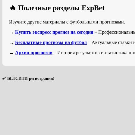
🔥 Полезные разделы ExpBet
Изучите другие материалы с футбольными прогнозами.
→
Купить экспресс прогноз на сегодня
– Профессиональные
→
Бесплатные прогнозы на футбол
– Актуальные ставки 
→
Архив прогнозов
– История результатов и статистика пр
✅ БЕТСИТИ регистрация!