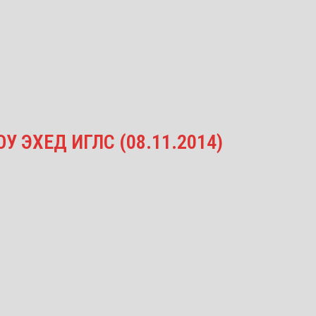
 ЭХЕД ИГЛС (08.11.2014)