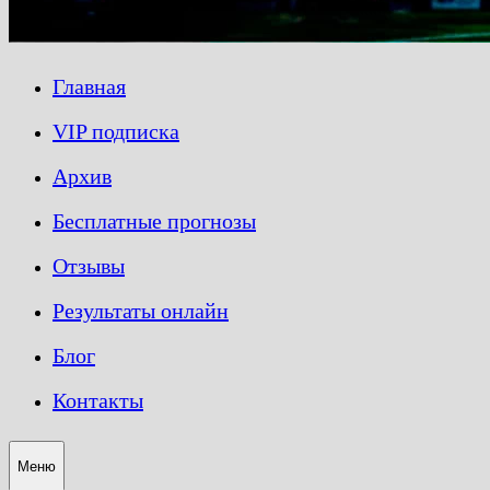
Главная
VIP подписка
Архив
Бесплатные прогнозы
Отзывы
Результаты онлайн
Блог
Контакты
Меню