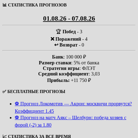
📊 СТАТИСТИКА ПРОГНОЗОВ
01.08.26 - 07.08.26
🏆
Побед
- 3
❌ Поражений
- 4
↩️ Возврат
- 0
Банк
: 100 000 ₽
Размер ставки
: 5% от банка
Стратегия игры
: ФЛЭТ
Средний коэффициент
: 3,03
Прибыль:
+11 750 ₽
✅ БЕСПЛАТНЫЕ ПРОГНОЗЫ
⚽ Прогноз Локомотив — Акрон: москвичи прорвутся?
Коэффициент 1.45
⚽ Прогноз на матч Аякс – Шелбурн: победа хозяев с
форой (-2) за 1.80
📈 СТАТИСТИКА ЗА ВСЕ ВРЕМЯ