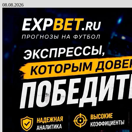
Перейти
08.08.2026
к
содержимому