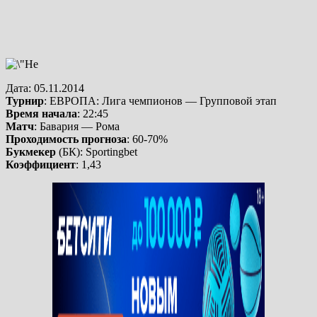
Дата: 05.11.2014
Турнир
: ЕВРОПА: Лига чемпионов — Групповой этап
Время начала
: 22:45
Матч
: Бавария — Рома
Проходимость прогноза
: 60-70%
Букмекер
(БК): Sportingbet
Коэффициент
: 1,43