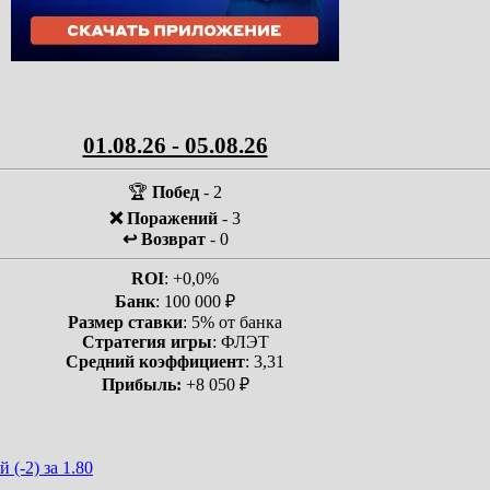
01.08.26 - 05.08.26
🏆
Побед
- 2
❌ Поражений
- 3
↩️ Возврат
- 0
ROI
: +0,0%
Банк
: 100 000 ₽
Размер ставки
: 5% от банка
Стратегия игры
: ФЛЭТ
Средний коэффициент
: 3,31
Прибыль:
+8 050 ₽
(-2) за 1.80