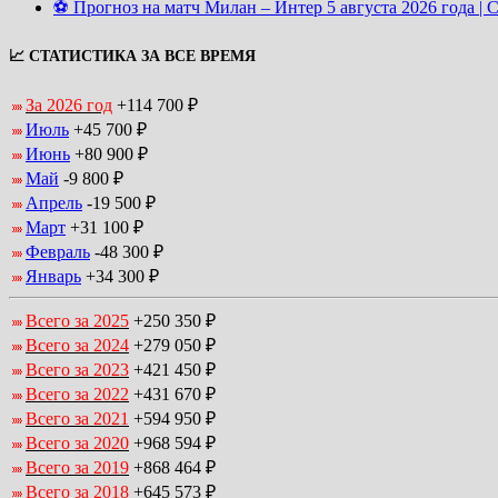
⚽ Прогноз на матч Милан – Интер 5 августа 2026 года | С
📈 СТАТИСТИКА ЗА ВСЕ ВРЕМЯ
За 2026 год
+114 700 ₽
Июль
+45 700 ₽
Июнь
+80 900 ₽
Май
-9 800 ₽
Апрель
-19 500 ₽
Март
+31 100 ₽
Февраль
-48 300 ₽
Январь
+34 300 ₽
Всего за 2025
+250 350 ₽
Всего за 2024
+279 050 ₽
Всего за 2023
+421 450 ₽
Всего за 2022
+431 670 ₽
Всего за 2021
+594 950 ₽
Всего за 2020
+968 594 ₽
Всего за 2019
+868 464 ₽
Всего за 2018
+645 573 ₽