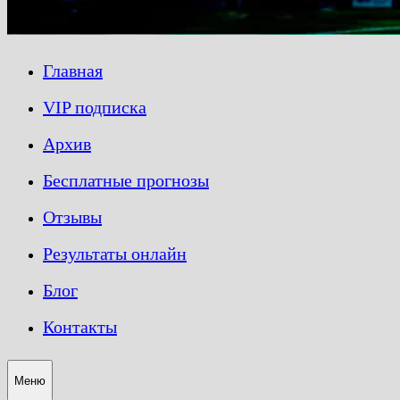
Главная
VIP подписка
Архив
Бесплатные прогнозы
Отзывы
Результаты онлайн
Блог
Контакты
Меню