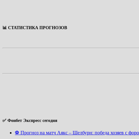
📊 СТАТИСТИКА ПРОГНОЗОВ
✅ Фонбет Экспресс сегодня
⚽ Прогноз на матч Аякс – Шелбурн: победа хозяев с форой 