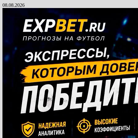
Перейти
08.08.2026
к
содержимому