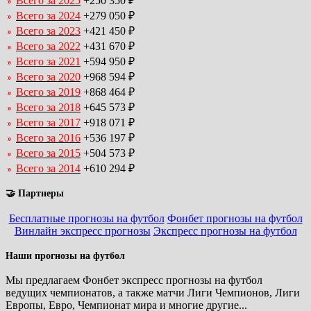
Всего за 2025
+250 350 ₽
Всего за 2024
+279 050 ₽
Всего за 2023
+421 450 ₽
Всего за 2022
+431 670 ₽
Всего за 2021
+594 950 ₽
Всего за 2020
+968 594 ₽
Всего за 2019
+868 464 ₽
Всего за 2018
+645 573 ₽
Всего за 2017
+918 071 ₽
Всего за 2016
+536 197 ₽
Всего за 2015
+504 573 ₽
Всего за 2014
+610 294 ₽
🤝 Партнеры
Бесплатные прогнозы на футбол
Фонбет прогнозы на футбол
Винлайн экспресс прогнозы
Экспресс прогнозы на футбол
Наши прогнозы на футбол
Мы предлагаем Фонбет экспресс прогнозы на футбол
ведущих чемпионатов, а также матчи Лиги Чемпионов, Лиги
Европы, Евро, Чемпионат мира и многие другие...