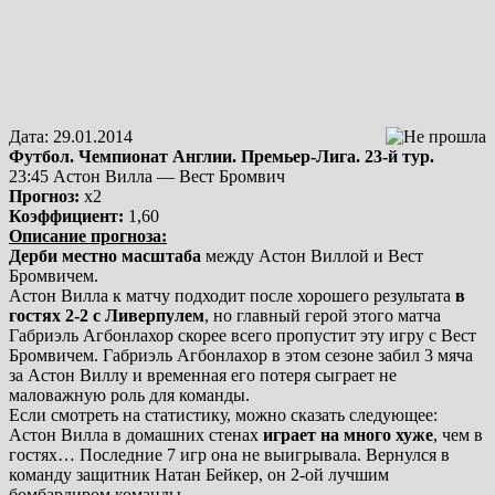
Дата: 29.01.2014
Футбол. Чемпионат Англии. Премьер-Лига. 23-й тур.
23:45 Астон Вилла — Вест Бромвич
Прогноз:
х2
Коэффициент:
1,60
Описание прогноза:
Дерби местно масштаба
между Астон Виллой и Вест
Бромвичем.
Астон Вилла к матчу подходит после хорошего результата
в
гостях 2-2 с Ливерпулем
, но главный герой этого матча
Габриэль Агбонлахор скорее всего пропустит эту игру с Вест
Бромвичем. Габриэль Агбонлахор в этом сезоне забил 3 мяча
за Астон Виллу и временная его потеря сыграет не
маловажную роль для команды.
Если смотреть на статистику, можно сказать следующее:
Астон Вилла в домашних стенах
играет на много хуже
, чем в
гостях… Последние 7 игр она не выигрывала. Вернулся в
команду защитник Натан Бейкер, он 2-ой лучшим
бомбардиром команды.