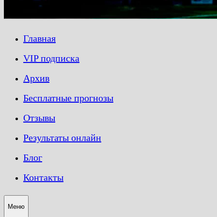
Главная
VIP подписка
Архив
Бесплатные прогнозы
Отзывы
Результаты онлайн
Блог
Контакты
Меню