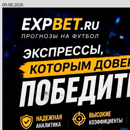
Перейти
09.08.2026
к
содержимому