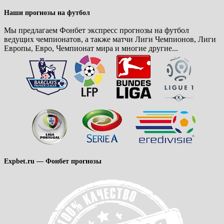
Наши прогнозы на футбол
Мы предлагаем Фонбет экспресс прогнозы на футбол
ведущих чемпионатов, а также матчи Лиги Чемпионов, Лиги
Европы, Евро, Чемпионат мира и многие другие...
Expbet.ru — Фонбет прогнозы