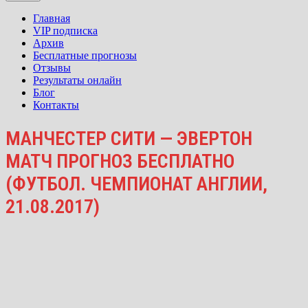
Главная
VIP подписка
Архив
Бесплатные прогнозы
Отзывы
Результаты онлайн
Блог
Контакты
МАНЧЕСТЕР СИТИ — ЭВЕРТОН
МАТЧ ПРОГНОЗ БЕСПЛАТНО
(ФУТБОЛ. ЧЕМПИОНАТ АНГЛИИ,
21.08.2017)