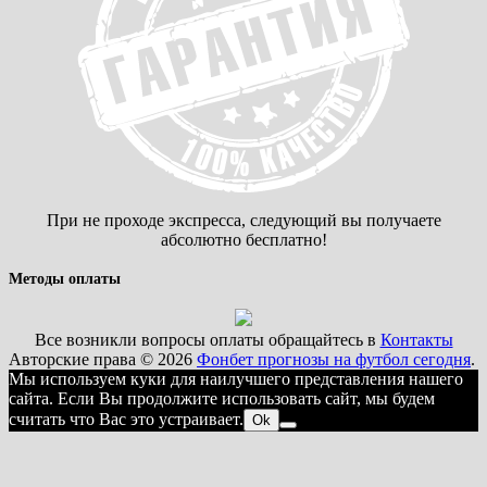
При не проходе экспресса, следующий вы получаете
абсолютно бесплатно!
Методы оплаты
Все возникли вопросы оплаты обращайтесь в
Контакты
Авторские права © 2026
Фонбет прогнозы на футбол сегодня
.
Мы используем куки для наилучшего представления нашего
сайта. Если Вы продолжите использовать сайт, мы будем
считать что Вас это устраивает.
Ok