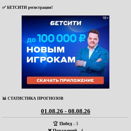
✅ БЕТСИТИ регистрация!
📊 СТАТИСТИКА ПРОГНОЗОВ
01.08.26 - 08.08.26
🏆
Побед
- 3
❌ Поражений
- 4