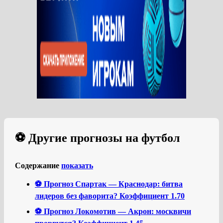
⚽ Другие прогнозы на футбол
Содержание
показать
⚽ Прогноз Спартак — Краснодар: битва
лидеров без фаворита? Коэффициент 1.70
⚽ Прогноз Локомотив — Акрон: москвичи