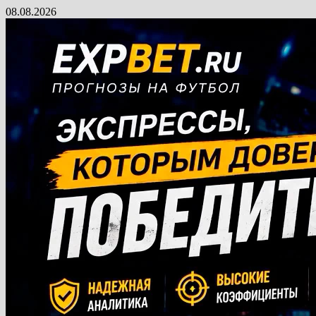
Перейти
08.08.2026
к
содержимому