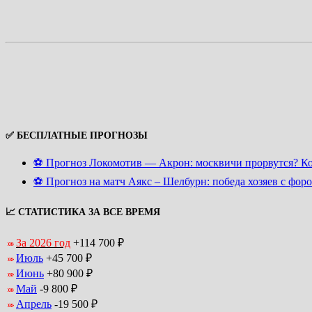
✅ БЕСПЛАТНЫЕ ПРОГНОЗЫ
⚽ Прогноз Локомотив — Акрон: москвичи прорвутся? К
⚽ Прогноз на матч Аякс – Шелбурн: победа хозяев с форой 
📈 СТАТИСТИКА ЗА ВСЕ ВРЕМЯ
За 2026 год
+114 700 ₽
Июль
+45 700 ₽
Июнь
+80 900 ₽
Май
-9 800 ₽
Апрель
-19 500 ₽