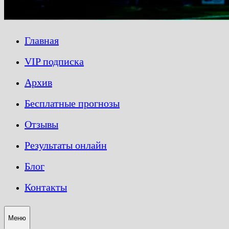
Главная
VIP подписка
Архив
Бесплатные прогнозы
Отзывы
Результаты онлайн
Блог
Контакты
Меню