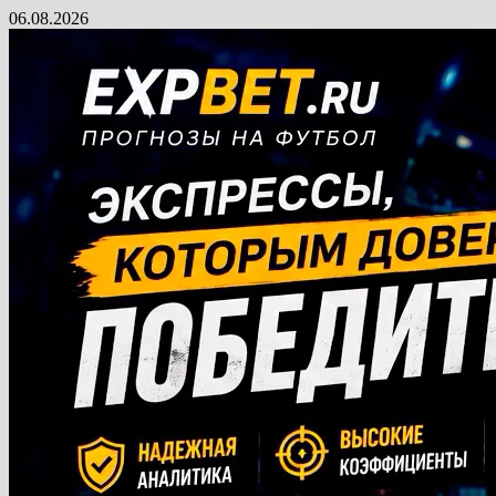
Перейти
06.08.2026
к
содержимому