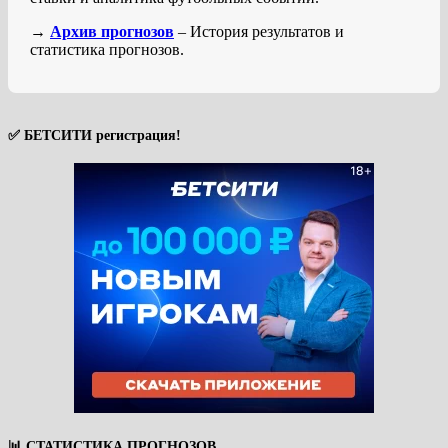
→
Архив прогнозов
– История результатов и
статистика прогнозов.
✅ БЕТСИТИ регистрация!
📊 СТАТИСТИКА ПРОГНОЗОВ