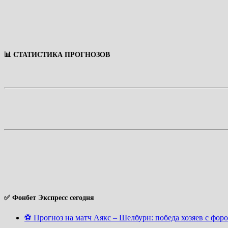
📊 СТАТИСТИКА ПРОГНОЗОВ
✅ Фонбет Экспресс сегодня
⚽ Прогноз на матч Аякс – Шелбурн: победа хозяев с форой 