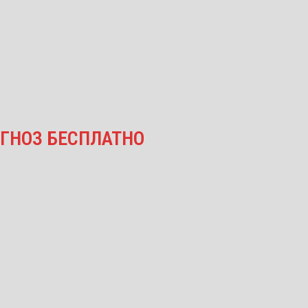
ОГНОЗ БЕСПЛАТНО