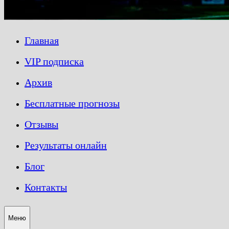
Главная
VIP подписка
Архив
Бесплатные прогнозы
Отзывы
Результаты онлайн
Блог
Контакты
Меню