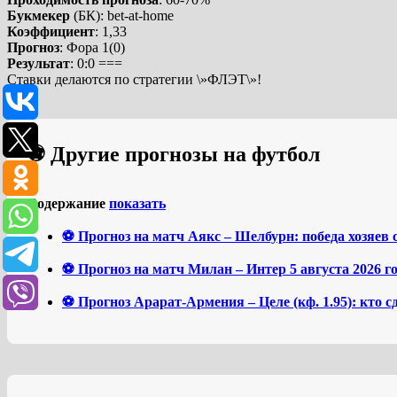
Букмекер
(БК): bet-at-home
Коэффициент
: 1,33
Прогноз
: Фора 1(0)
Результат
: 0:0
===
Ставки делаются по стратегии \»ФЛЭТ\»!
⚽ Другие прогнозы на футбол
Содержание
показать
⚽ Прогноз на матч Аякс – Шелбурн: победа хозяев с 
⚽ Прогноз на матч Милан – Интер 5 августа 2026 го
⚽ Прогноз Арарат-Армения – Целе (кф. 1.95): кто