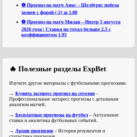
⚽ Прогноз на матч Аякс – Шелбурн: победа
хозяев с форой (-2) за 1.80
⚽ Прогноз на матч Милан – Интер 5 августа
2026 года | Ставка на тотал больше 2.5 с
коэффициентом 1.95
🔥 Полезные разделы ExpBet
Изучите другие материалы с футбольными прогнозами.
→
Купить экспресс прогноз на сегодня
–
Профессиональные экспресс прогнозы с детальным
анализом матчей.
→
Бесплатные прогнозы на футбол
– Актуальные
ставки и аналитика футбольных событий.
→
Архив прогнозов
– История результатов и
статистика прогнозов.