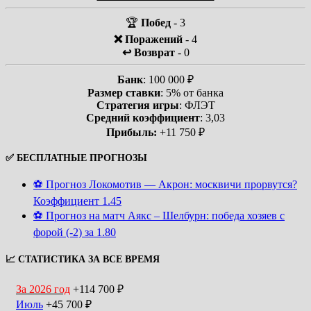
🏆
Побед
- 3
❌ Поражений
- 4
↩️ Возврат
- 0
Банк
: 100 000 ₽
Размер ставки
: 5% от банка
Стратегия игры
: ФЛЭТ
Средний коэффициент
: 3,03
Прибыль:
+11 750 ₽
✅ БЕСПЛАТНЫЕ ПРОГНОЗЫ
⚽ Прогноз Локомотив — Акрон: москвичи прорвутся?
Коэффициент 1.45
⚽ Прогноз на матч Аякс – Шелбурн: победа хозяев с
форой (-2) за 1.80
📈 СТАТИСТИКА ЗА ВСЕ ВРЕМЯ
За 2026 год
+114 700 ₽
Июль
+45 700 ₽