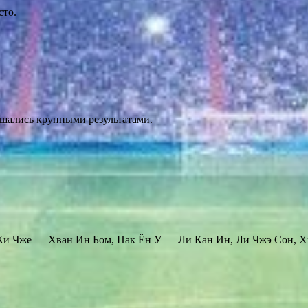
сто.
ршались крупными результатами.
Ки Чже — Хван Ин Бом, Пак Ён У — Ли Кан Ин, Ли Чжэ Сон, 