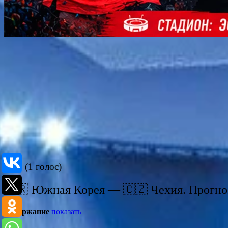
5/5 - (1 голос)
🇰🇷 Южная Корея — 🇨🇿 Чехия. Прогноз
Содержание
показать