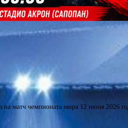
 на матч чемпионата мира 12 июня 2026 г