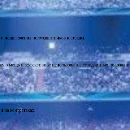
ого подключения полузащитников к атакам.
ескую мощь и эффективное использование стандартных положени
и на контратаках.