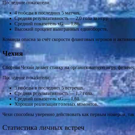
Последние показатели:
4 победы в последних 5 матчах.
Средняя результативность — 2,0 гола за игру.
Средний показатель xG — 1,86.
Высокий процент выигранных единоборств.
Команда опасна за счёт скорости фланговых игроков и активн
Чехия
Сборная Чехии делает ставку на организованную игру, физич
Последние показатели:
3 победы в последних 5 встречах.
Средняя результативность — 1,7 гола.
Средний показатель xG — 1,61.
Хорошая реализация голевых моментов.
Чехи способны уверенно действовать как первым номером, так 
Статистика личных встреч