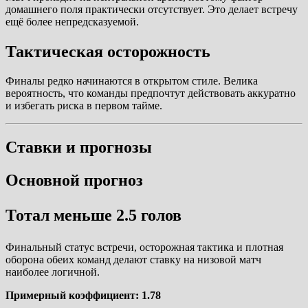
домашнего поля практически отсутствует. Это делает встречу
ещё более непредсказуемой.
Тактическая осторожность
Финалы редко начинаются в открытом стиле. Велика
вероятность, что команды предпочтут действовать аккуратно
и избегать риска в первом тайме.
Ставки и прогнозы
Основной прогноз
Тотал меньше 2.5 голов
Финальный статус встречи, осторожная тактика и плотная
оборона обеих команд делают ставку на низовой матч
наиболее логичной.
Примерный коэффициент: 1.78