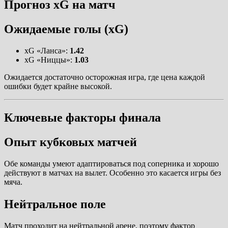
Прогноз xG на матч
Ожидаемые голы (xG)
xG «Ланса»:
1.42
xG «Ниццы»:
1.03
Ожидается достаточно осторожная игра, где цена каждой
ошибки будет крайне высокой.
Ключевые факторы финала
Опыт кубковых матчей
Обе команды умеют адаптироваться под соперника и хорошо
действуют в матчах на вылет. Особенно это касается игры без
мяча.
Нейтральное поле
Матч проходит на нейтральной арене, поэтому фактор