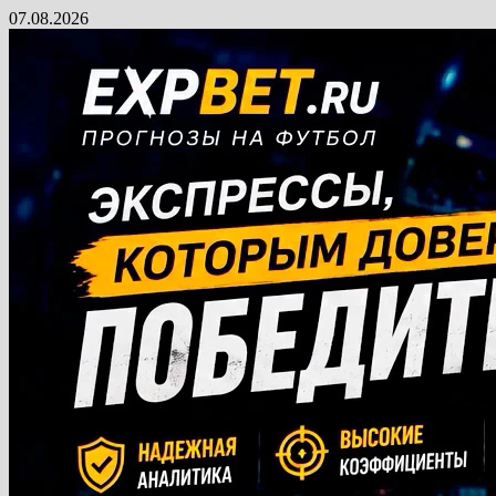
Перейти
07.08.2026
к
содержимому