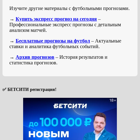
Изучите другие материалы с футбольными прогнозами.
→
Купить экспресс прогноз на сегодня
–
Профессиональные экспресс прогнозы с детальным
анализом матчей.
→
Бесплатные прогнозы на футбол
– Актуальные
ставки и аналитика футбольных событий.
→
Архив прогнозов
– История результатов и
статистика прогнозов.
✅ БЕТСИТИ регистрация!