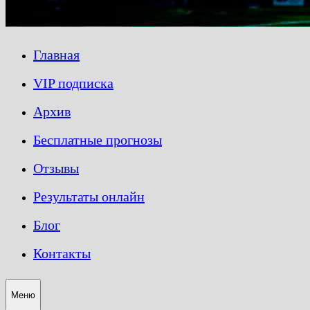
Главная
VIP подписка
Архив
Бесплатные прогнозы
Отзывы
Результаты онлайн
Блог
Контакты
Меню