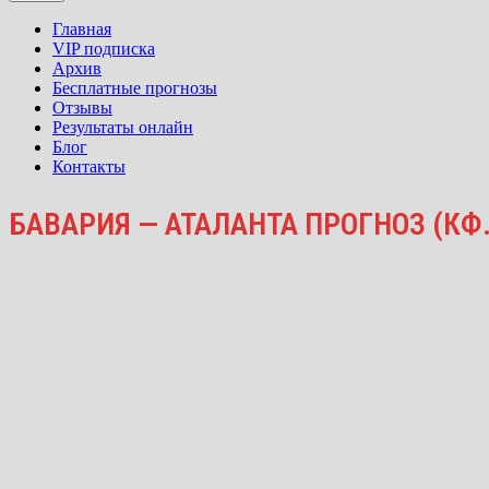
Главная
VIP подписка
Архив
Бесплатные прогнозы
Отзывы
Результаты онлайн
Блог
Контакты
БАВАРИЯ — АТАЛАНТА ПРОГНОЗ (КФ.