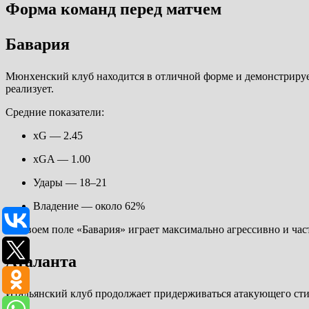
Форма команд перед матчем
Бавария
Мюнхенский клуб находится в отличной форме и демонстрируе
реализует.
Средние показатели:
xG — 2.45
xGA — 1.00
Удары — 18–21
Владение — около 62%
На своем поле «Бавария» играет максимально агрессивно и част
Аталанта
Итальянский клуб продолжает придерживаться атакующего стил