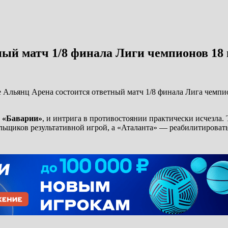
ый матч 1/8 финала Лиги чемпионов 18 
е
Альянц Арена
состоится ответный матч 1/8 финала
Лига чемп
у «Баварии»
, и интрига в противостоянии практически исчезла. 
льщиков результативной игрой, а «Аталанта» — реабилитировать