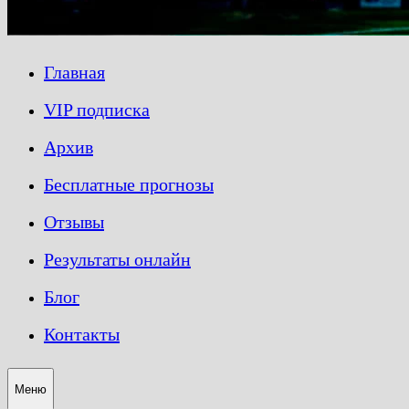
Главная
VIP подписка
Архив
Бесплатные прогнозы
Отзывы
Результаты онлайн
Блог
Контакты
Меню