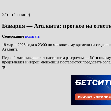
5/5 - (1 голос)
Бавария — Аталанта: прогноз на ответн
Содержание
показать
18 марта 2026 года в 23:00 по московскому времени на стадион
Аталанта
.
Первый матч завершился настоящим разгромом —
6:1 в польз
представляет интерес: мюнхенцы постараются порадовать боле
⚽.