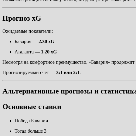
Прогноз xG
Ожидаемые показатели:
Бавария —
2.30 xG
Аталанта —
1.20 xG
Несмотря на комфортное преимущество, «Бавария» продолжит 
Прогнозируемый счет —
3:1 или 2:1
.
Альтернативные прогнозы и статистик
Основные ставки
Победа Баварии
Тотал больше 3