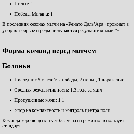
Ничьи: 2
Победы Милана: 1
В последних сезонах матчи на «Ренато Даль’Ара» проходят в
упорной борьбе и редко получаются результативными 📉
Форма команд перед матчем
Болонья
Последние 5 матчей: 2 победы, 2 ничьи, 1 поражение
Средняя результативность: 1.3 гола за матч
Пропущенные мячи: 1.1
Упор на компактность и контроль центра поля
Команда хорошо действует без мяча и грамотно использует
стандарты.