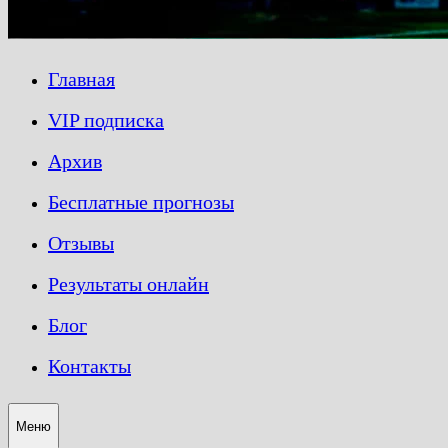
Главная
VIP подписка
Архив
Бесплатные прогнозы
Отзывы
Результаты онлайн
Блог
Контакты
Меню