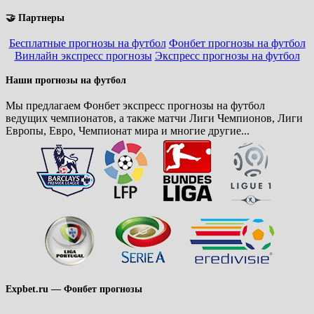
🤝 Партнеры
Бесплатные прогнозы на футбол
Фонбет прогнозы на футбол
Винлайн экспресс прогнозы
Экспресс прогнозы на футбол
Наши прогнозы на футбол
Мы предлагаем Фонбет экспресс прогнозы на футбол
ведущих чемпионатов, а также матчи Лиги Чемпионов, Лиги
Европы, Евро, Чемпионат мира и многие другие...
Expbet.ru — Фонбет прогнозы