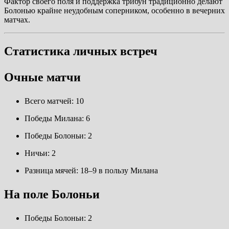
Фактор своего поля и поддержка трибун традиционно делают
Болонью крайне неудобным соперником, особенно в вечерних
матчах.
Статистика личных встреч
Очные матчи
Всего матчей: 10
Победы Милана: 6
Победы Болоньи: 2
Ничьи: 2
Разница мячей: 18–9 в пользу Милана
На поле Болоньи
Победы Болоньи: 2