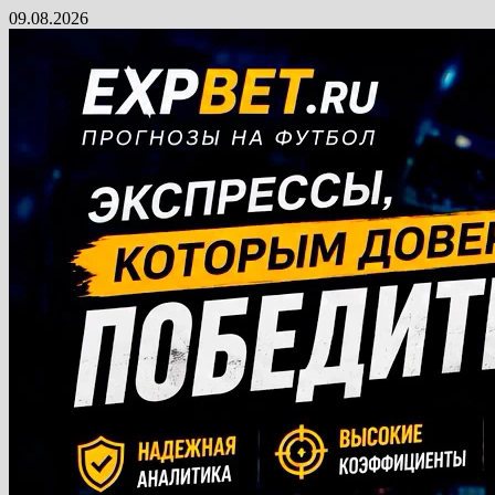
Перейти
09.08.2026
к
содержимому