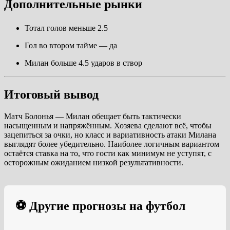
Дополнительные рынки
Тотал голов меньше 2.5
Гол во втором тайме — да
Милан больше 4.5 ударов в створ
Итоговый вывод
Матч Болонья — Милан обещает быть тактически
насыщенным и напряжённым. Хозяева сделают всё, чтобы
зацепиться за очки, но класс и вариативность атаки Милана
выглядят более убедительно. Наиболее логичным вариантом
остаётся ставка на то, что гости как минимум не уступят, с
осторожным ожиданием низкой результативности.
⚽ Другие прогнозы на футбол