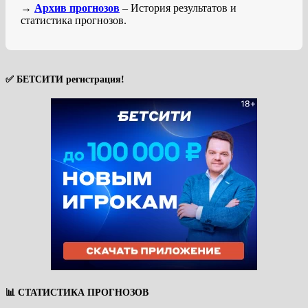
→
Архив прогнозов
– История результатов и
статистика прогнозов.
✅ БЕТСИТИ регистрация!
📊 СТАТИСТИКА ПРОГНОЗОВ