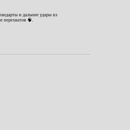
тандарты и дальние удары из
е перехватов 🧠.