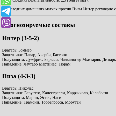
Средняя результативность: 2,5 гола за матч
В последних домашних матчах против Пизы Интер регулярно с
Прогнозируемые составы
Интер (3-5-2)
Вратарь: Зоммер
Защитники: Павар, Ачерби, Бастони
Полузащита: Думфрис, Барелла, Чалханоглу, Мхитарян, Димарк
Нападение: Лаутаро Мартинес, Тюрам
Пиза (4-3-3)
Вратарь: Николас
Защитники: Беруатто, Канестрелли, Карраччоло, Калабрези
Полузащита: Марин, Эстеc, Наги
Нападение: Трамони, Торрегросса, Морутан