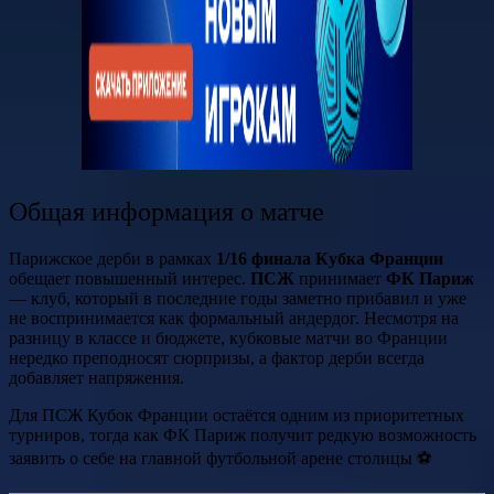
Общая информация о матче
Парижское дерби в рамках
1/16 финала Кубка Франции
обещает повышенный интерес.
ПСЖ
принимает
ФК Париж
— клуб, который в последние годы заметно прибавил и уже
не воспринимается как формальный андердог. Несмотря на
разницу в классе и бюджете, кубковые матчи во Франции
нередко преподносят сюрпризы, а фактор дерби всегда
добавляет напряжения.
Для ПСЖ Кубок Франции остаётся одним из приоритетных
турниров, тогда как ФК Париж получит редкую возможность
заявить о себе на главной футбольной арене столицы ⚽