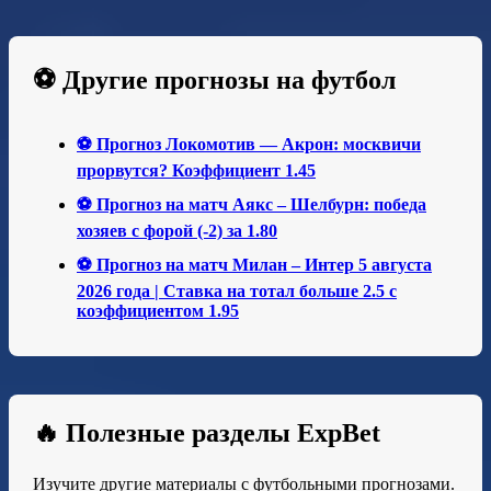
⚽ Другие прогнозы на футбол
⚽ Прогноз Локомотив — Акрон: москвичи
прорвутся? Коэффициент 1.45
⚽ Прогноз на матч Аякс – Шелбурн: победа
хозяев с форой (-2) за 1.80
⚽ Прогноз на матч Милан – Интер 5 августа
2026 года | Ставка на тотал больше 2.5 с
коэффициентом 1.95
🔥 Полезные разделы ExpBet
Изучите другие материалы с футбольными прогнозами.