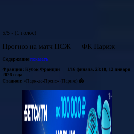
5/5 - (1 голос)
Прогноз на матч ПСЖ — ФК Париж
Содержание
показать
Франция: Кубок Франции — 1/16 финала, 23:10, 12 января
2026 года
Стадион:
«Парк-де-Пренс» (Париж) 🏟️