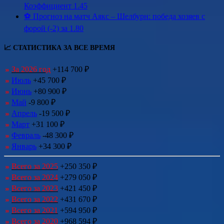
Коэффициент 1.45
⚽ Прогноз на матч Аякс – Шелбурн: победа хозяев с
форой (-2) за 1.80
📈 СТАТИСТИКА ЗА ВСЕ ВРЕМЯ
За 2026 год
+114 700 ₽
Июль
+45 700 ₽
Июнь
+80 900 ₽
Май
-9 800 ₽
Апрель
-19 500 ₽
Март
+31 100 ₽
Февраль
-48 300 ₽
Январь
+34 300 ₽
Всего за 2025
+250 350 ₽
Всего за 2024
+279 050 ₽
Всего за 2023
+421 450 ₽
Всего за 2022
+431 670 ₽
Всего за 2021
+594 950 ₽
Всего за 2020
+968 594 ₽