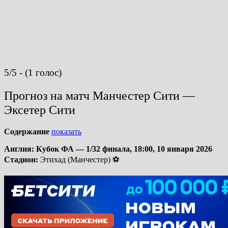
5/5 - (1 голос)
Прогноз на матч Манчестер Сити —
Эксетер Сити
Содержание
показать
Англия: Кубок ФА — 1/32 финала, 18:00, 10 января 2026
Стадион:
Этихад (Манчестер) ⚽