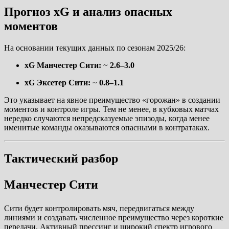
Прогноз xG и анализ опасных
моментов
На основании текущих данных по сезонам 2025/26:
xG Манчестер Сити:
~
2.6–3.0
xG Эксетер Сити:
~
0.8–1.1
Это указывает на явное преимущество «горожан» в создании
моментов и контроле игры. Тем не менее, в кубковых матчах
нередко случаются непредсказуемые эпизоды, когда менее
именитые команды оказываются опасными в контратаках.
Тактический разбор
Манчестер Сити
Сити будет контролировать мяч, передвигаться между
линиями и создавать численное преимущество через короткие
передачи. Активный прессинг и широкий спектр игрового