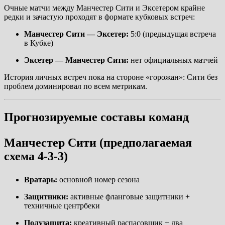
Очные матчи между Манчестер Сити и Эксетером крайне
редки и зачастую проходят в формате кубковых встреч:
Манчестер Сити — Эксетер:
5:0 (предыдущая встреча
в Кубке)
Эксетер — Манчестер Сити:
нет официальных матчей
История личных встреч пока на стороне «горожан»: Сити без
проблем доминировал по всем метрикам.
Прогнозируемые составы команд
Манчестер Сити (предполагаемая
схема 4-3-3)
Вратарь:
основной номер сезона
Защитники:
активные фланговые защитники +
техничные центрбеки
Полузащита:
креативный распасовщик + два