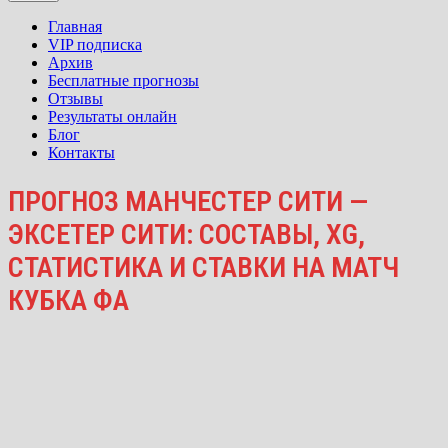
Главная
VIP подписка
Архив
Бесплатные прогнозы
Отзывы
Результаты онлайн
Блог
Контакты
ПРОГНОЗ МАНЧЕСТЕР СИТИ —
ЭКСЕТЕР СИТИ: СОСТАВЫ, XG,
СТАТИСТИКА И СТАВКИ НА МАТЧ
КУБКА ФА