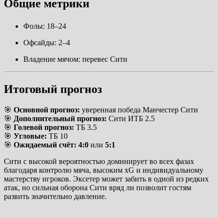
Общие метрики
Фолы: 18–24
Офсайды: 2–4
Владение мячом: перевес Сити
Итоговый прогноз
🎯
Основной прогноз:
уверенная победа Манчестер Сити
🎯
Дополнительный прогноз:
Сити ИТБ 2.5
🎯
Голевой прогноз:
ТБ 3.5
🎯
Угловые:
ТБ 10
🎯
Ожидаемый счёт:
4:0
или
5:1
Сити с высокой вероятностью доминирует во всех фазах
благодаря контролю мяча, высоким xG и индивидуальному
мастерству игроков. Эксетер может забить в одной из редких
атак, но сильная оборона Сити вряд ли позволит гостям
развить значительно давление.