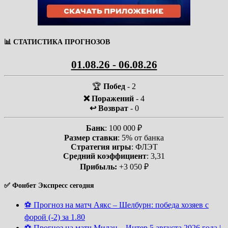
📊 СТАТИСТИКА ПРОГНОЗОВ
01.08.26 - 06.08.26
🏆
Побед
- 2
❌ Поражений
- 4
↩️ Возврат
- 0
Банк
: 100 000 ₽
Размер ставки
: 5% от банка
Стратегия игры
: ФЛЭТ
Средний коэффициент
: 3,31
Прибыль:
+3 050 ₽
✅ Фонбет Экспресс сегодня
⚽ Прогноз на матч Аякс – Шелбурн: победа хозяев с
форой (-2) за 1.80
⚽ Прогноз на матч Милан – Интер 5 августа 2026 года |