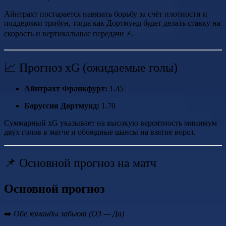
Айнтрахт постарается навязать борьбу за счёт плотности и
поддержки трибун, тогда как Дортмунд будет делать ставку на
скорость и вертикальные передачи ⚡.
📈 Прогноз xG (ожидаемые голы)
Айнтрахт Франкфурт:
1.45
Боруссия Дортмунд:
1.70
Суммарный xG указывает на высокую вероятность минимум
двух голов в матче и обоюдные шансы на взятие ворот.
📌 Основной прогноз на матч
Основной прогноз
➡️
Обе команды забьют (ОЗ — Да)