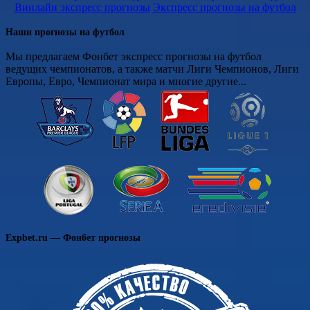
Винлайн экспресс прогнозы
Экспресс прогнозы на футбол
Наши прогнозы на футбол
Мы предлагаем Фонбет экспресс прогнозы на футбол
ведущих чемпионатов, а также матчи Лиги Чемпионов, Лиги
Европы, Евро, Чемпионат мира и многие другие...
Expbet.ru — Фонбет прогнозы