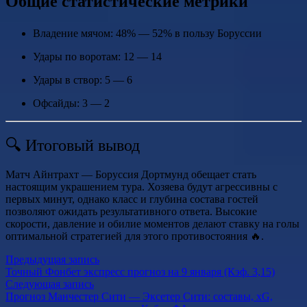
Общие статистические метрики
Владение мячом: 48% — 52% в пользу Боруссии
Удары по воротам: 12 — 14
Удары в створ: 5 — 6
Офсайды: 3 — 2
🔍 Итоговый вывод
Матч Айнтрахт — Боруссия Дортмунд обещает стать
настоящим украшением тура. Хозяева будут агрессивны с
первых минут, однако класс и глубина состава гостей
позволяют ожидать результативного ответа. Высокие
скорости, давление и обилие моментов делают ставку на голы
оптимальной стратегией для этого противостояния 🔥.
Предыдущая
Навигация
Предыдущая запись
запись:
Точный Фонбет экспресс прогноз на 9 января (Кэф. 3,15)
по
Следующая
Следующая запись
запись:
Прогноз Манчестер Сити — Эксетер Сити: составы, xG,
записям