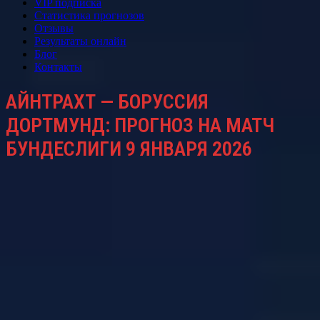
VIP подписка
Статистика прогнозов
Отзывы
Результаты онлайн
Блог
Контакты
АЙНТРАХТ — БОРУССИЯ
ДОРТМУНД: ПРОГНОЗ НА МАТЧ
БУНДЕСЛИГИ 9 ЯНВАРЯ 2026