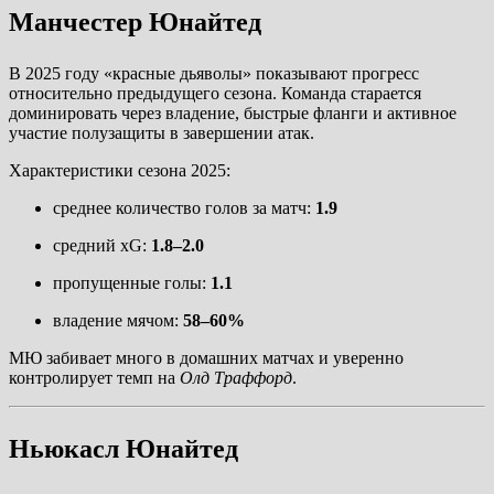
Манчестер Юнайтед
В 2025 году «красные дьяволы» показывают прогресс
относительно предыдущего сезона. Команда старается
доминировать через владение, быстрые фланги и активное
участие полузащиты в завершении атак.
Характеристики сезона 2025:
среднее количество голов за матч:
1.9
средний xG:
1.8–2.0
пропущенные голы:
1.1
владение мячом:
58–60%
МЮ забивает много в домашних матчах и уверенно
контролирует темп на
Олд Траффорд
.
Ньюкасл Юнайтед