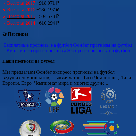
Всего за 2017
+918 071 ₽
Всего за 2016
+536 197 ₽
Всего за 2015
+504 573 ₽
Всего за 2014
+610 294 ₽
🤝 Партнеры
Бесплатные прогнозы на футбол
Фонбет прогнозы на футбол
Винлайн экспресс прогнозы
Экспресс прогнозы на футбол
Наши прогнозы на футбол
Мы предлагаем Фонбет экспресс прогнозы на футбол
ведущих чемпионатов, а также матчи Лиги Чемпионов, Лиги
Европы, Евро, Чемпионат мира и многие другие...