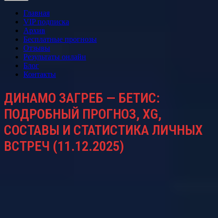
Главная
VIP подписка
Архив
Бесплатные прогнозы
Отзывы
Результаты онлайн
Блог
Контакты
ДИНАМО ЗАГРЕБ — БЕТИС:
ПОДРОБНЫЙ ПРОГНОЗ, XG,
СОСТАВЫ И СТАТИСТИКА ЛИЧНЫХ
ВСТРЕЧ (11.12.2025)