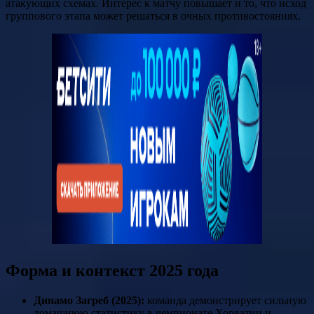
атакующих схемах. Интерес к матчу повышает и то, что исход
группового этапа может решаться в очных противостояниях.
Форма и контекст 2025 года
Динамо Загреб (2025):
команда демонстрирует сильную
домашнюю статистику в чемпионате Хорватии и