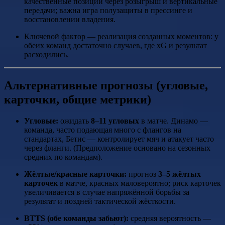
качественные позиции через розыгрыш и вертикальные
передачи; важна игра полузащиты в прессинге и
восстановлении владения.
Ключевой фактор — реализация созданных моментов: у
обеих команд достаточно случаев, где xG и результат
расходились.
Альтернативные прогнозы (угловые,
карточки, общие метрики)
Угловые:
ожидать
8–11 угловых
в матче. Динамо —
команда, часто подающая много с флангов на
стандартах, Бетис — контролирует мяч и атакует часто
через фланги. (Предположение основано на сезонных
средних по командам).
Жёлтые/красные карточки:
прогноз
3–5 жёлтых
карточек
в матче, красных маловероятно; риск карточек
увеличивается в случае напряжённой борьбы за
результат и поздней тактической жёсткости.
BTTS (обе команды забьют):
средняя вероятность —