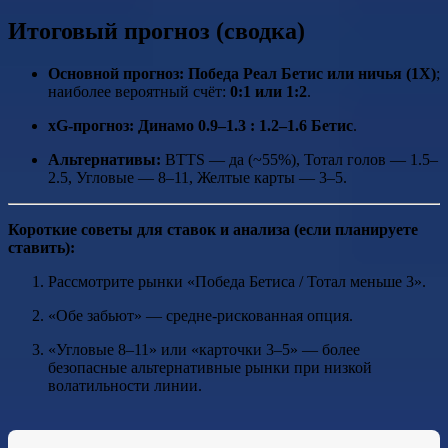
Итоговый прогноз (сводка)
Основной прогноз:
Победа Реал Бетис или ничья (1X)
;
наиболее вероятный счёт:
0:1 или 1:2
.
xG-прогноз:
Динамо 0.9–1.3 : 1.2–1.6 Бетис
.
Альтернативы:
BTTS — да (~55%), Тотал голов — 1.5–
2.5, Угловые — 8–11, Желтые карты — 3–5.
Короткие советы для ставок и анализа (если планируете
ставить):
Рассмотрите рынки «Победа Бетиса / Тотал меньше 3».
«Обе забьют» — средне-рискованная опция.
«Угловые 8–11» или «карточки 3–5» — более
безопасные альтернативные рынки при низкой
волатильности линии.