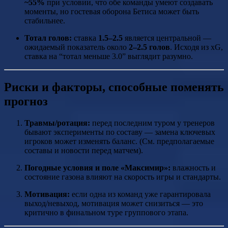
~55%
при условии, что обе команды умеют создавать
моменты, но гостевая оборона Бетиса может быть
стабильнее.
Тотал голов:
ставка
1.5–2.5
является центральной —
ожидаемый показатель около
2–2.5 голов
. Исходя из xG,
ставка на “тотал меньше 3.0” выглядит разумно.
Риски и факторы, способные поменять
прогноз
Травмы/ротация:
перед последним туром у тренеров
бывают эксперименты по составу — замена ключевых
игроков может изменять баланс. (См. предполагаемые
составы и новости перед матчем).
Погодные условия и поле «Максимир»:
влажность и
состояние газона влияют на скорость игры и стандарты.
Мотивация:
если одна из команд уже гарантировала
выход/невыход, мотивация может снизиться — это
критично в финальном туре группового этапа.