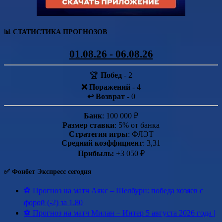
📊 СТАТИСТИКА ПРОГНОЗОВ
01.08.26 - 06.08.26
🏆
Побед
- 2
❌ Поражений
- 4
↩️ Возврат
- 0
Банк
: 100 000 ₽
Размер ставки
: 5% от банка
Стратегия игры
: ФЛЭТ
Средний коэффициент
: 3,31
Прибыль:
+3 050 ₽
✅ Фонбет Экспресс сегодня
⚽ Прогноз на матч Аякс – Шелбурн: победа хозяев с
форой (-2) за 1.80
⚽ Прогноз на матч Милан – Интер 5 августа 2026 года |