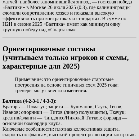
матчей: наиболее запомнившийся эпизод — гостевая победа
«Балтики» в Москве 26 июля 2025 (0:3), где калининградцы
сломили сопротивление хозяев и показали высокую
эффективность при контратаках и стандартах. В сумме по
H2H в сезоне 2025 «Балтика» имеет как минимум одну
крупную победу над «Спартаком».
Ориентировочные составы
(учитываем только игроков и схемы,
характерные для 2025)
Примечание: это ориентировочные стартовые
построения на основе типичных схем 2025 года;
тренеры могут внести изменения.
Балтика (4-2-3-1 / 4-3-3):
Вратарь — Помазун; защита — Бушманов, Саусь, Гегов,
Иванов; опорники — Титов (лидер полузащиты), Ткачук;
креатив/фланги — Чиндонсо/Николай Титков; форвард —
основной бомбардир клуба.
Ключевые особенности: плотная коллективная защита,
скорость по флангам, высокий процент реализации контратак.