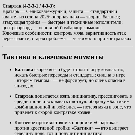
Спартак (4-2-3-1 / 4-3-3):
Вратарь — Селихов/дежурный; защита — стандартный
квартет из сезона 2025; опорная пара — творцы баланса;
атакующая тройка — быстрые и техничные исполнители;
центрфорвард — основной бомбардир команды.
Ключевые особенности: контроль мяча, вариативность атак
через фланги, старая проблема — уязвимость при контратаках.
Тактика и ключевые моменты
Балтика
скорее всего будет строить игру компактно,
искать быстрые переводы и стандарты; сильна в игре
«вторым темпом» — не форсирует, но очень опасна в
эпизодах.
Спартак
попытается взять инициативу, прессинговать в
средней зоне и вскрывать плотную оборону «Балтики»
комбинационной игрой; риск — потеря мяча в зоне, что
приведёт к скорой контратаке хозяев.
Ключевое противостояние: опорники «Спартака»
против креативной тройки «Балтики» — кто выиграет
середину поля, тот и получит инициативу.