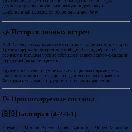
Грузия показала, что способна побеждать и на выезде,
демонстрируя хорошую физическую подготовку и
качественный переход от обороны к атаке. ⚽🔥
🤝
История личных встреч
В 2025 году между командами состоялся один матч, в котором
Грузия одержала уверенную победу
. Это подчёркивает
разницу в текущем уровне сборных и задаёт вектор ожиданий
перед ноябрьской встречей.
Грузины выглядели лучше по всем игровым параметрам:
владение, количество ударов, создания опасных моментов.
Болгария испытывала трудности против их давления.
📝
Прогнозируемые составы
🇧🇬 Болгария (4-2-3-1)
Наумов — Петков, Антов, Занев, Турицов — Чочев, Малинов