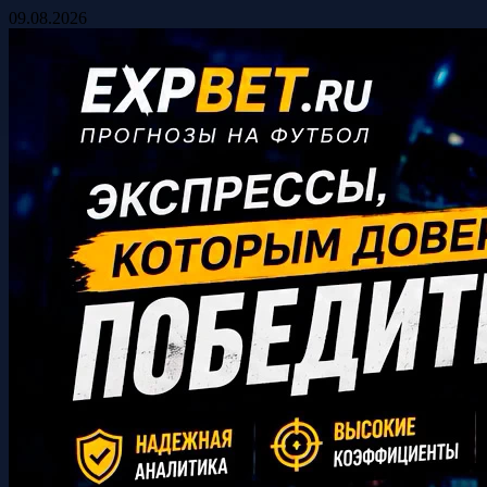
Перейти
09.08.2026
к
содержимому