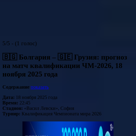
5/5 - (1 голос)
🇧🇬 Болгария – 🇬🇪 Грузия: прогноз
на матч квалификации ЧМ-2026, 18
ноября 2025 года
Содержание
показать
Дата:
18 ноября 2025 года
Время:
22:45
Стадион:
«Васил Левски», София
Турнир:
Квалификация Чемпионата мира 2026