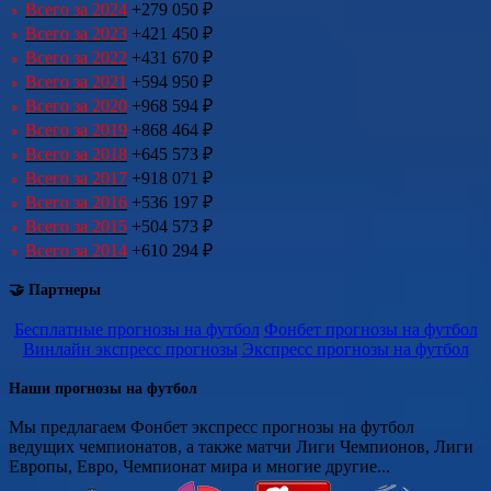
Всего за 2024
+279 050 ₽
Всего за 2023
+421 450 ₽
Всего за 2022
+431 670 ₽
Всего за 2021
+594 950 ₽
Всего за 2020
+968 594 ₽
Всего за 2019
+868 464 ₽
Всего за 2018
+645 573 ₽
Всего за 2017
+918 071 ₽
Всего за 2016
+536 197 ₽
Всего за 2015
+504 573 ₽
Всего за 2014
+610 294 ₽
🤝 Партнеры
Бесплатные прогнозы на футбол
Фонбет прогнозы на футбол
Винлайн экспресс прогнозы
Экспресс прогнозы на футбол
Наши прогнозы на футбол
Мы предлагаем Фонбет экспресс прогнозы на футбол
ведущих чемпионатов, а также матчи Лиги Чемпионов, Лиги
Европы, Евро, Чемпионат мира и многие другие...