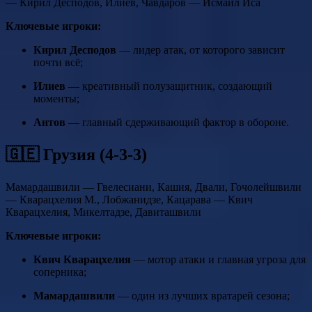
— Кирил Десподов, Илиев, Чавдаров — Исмаил Иса
Ключевые игроки:
Кирил Десподов
— лидер атак, от которого зависит
почти всё;
Илиев
— креативный полузащитник, создающий
моменты;
Антов
— главный сдерживающий фактор в обороне.
🇬🇪 Грузия (4-3-3)
Мамардашвили — Гвелесиани, Кашия, Двали, Гочолейшвили
— Кварацхелия М., Лобжанидзе, Кацарава — Квич
Кварацхелия, Микелтадзе, Давиташвили
Ключевые игроки:
Квич Кварацхелия
— мотор атаки и главная угроза для
соперника;
Мамардашвили
— один из лучших вратарей сезона;