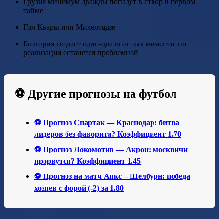
Грузия минимум дважды попадёт в створ в первом
тайме
Гол Квары или Микелтадзе
Болгария создаст один-два опасных момента, но
реализация останется проблемной
⚽ Другие прогнозы на футбол
⚽ Прогноз Спартак — Краснодар: битва
лидеров без фаворита? Коэффициент 1.70
⚽ Прогноз Локомотив — Акрон: москвичи
прорвутся? Коэффициент 1.45
⚽ Прогноз на матч Аякс – Шелбурн: победа
хозяев с форой (-2) за 1.80