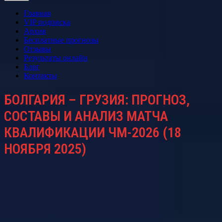
Главная
VIP подписка
Архив
Бесплатные прогнозы
Отзывы
Результаты онлайн
Блог
Контакты
БОЛГАРИЯ – ГРУЗИЯ: ПРОГНОЗ,
СОСТАВЫ И АНАЛИЗ МАТЧА
КВАЛИФИКАЦИИ ЧМ-2026 (18
НОЯБРЯ 2025)