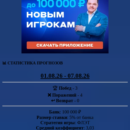
📊 СТАТИСТИКА ПРОГНОЗОВ
01.08.26 - 07.08.26
🏆
Побед
- 3
❌ Поражений
- 4
↩️ Возврат
- 0
Банк
: 100 000 ₽
Размер ставки
: 5% от банка
Стратегия игры
: ФЛЭТ
Средний коэффициент
: 3,03