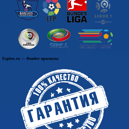
Expbet.ru — Фонбет прогнозы