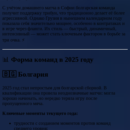
С учётом домашнего матча в Софии болгарская команда
получит поддержку трибун, что традиционно делает её более
агрессивной. Однако Грузия в нынешнем календарном году
показала себя значительно мощнее, особенно в контратаках и
в игре через фланги. Их стиль — быстрый, динамичный,
интенсивный — может стать ключевым фактором в борьбе за
три очка. ⚡
📊
Форма команд в 2025 году
🇧🇬
Болгария
2025 год стал непростым для болгарской сборной. В
квалификации она провела неоднозначные матчи: могла
хорошо начинать, но нередко теряла игру после
пропущенного мяча.
Ключевые моменты текущего года:
трудности с созданием моментов против команд
среднего уровня;