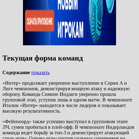
Текущая форма команд
Содержание
показать
«Интер» продолжает уверенное выступление в Серии A и
Лиге чемпионов, демонстрируя мощную атаку и надежную
оборону. Команда Симоне Индзаги уверенно прошла
групповой этап, уступив лишь в одном матче. В чемпионате
Италии «Интер» находится в числе лидеров и показывает
высокую результативность.
«Фейеноорд» также успешно выступил в групповом этапе
ЛЧ, сумев пробиться в плей-офф. В чемпионате Нидерландов
команда ведет борьбу за топ-3 и демонстрирует атакующий
стиль игры. Однако игры против сильных соперников на