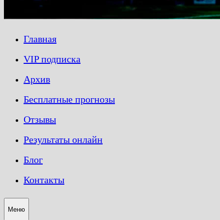
Главная
VIP подписка
Архив
Бесплатные прогнозы
Отзывы
Результаты онлайн
Блог
Контакты
Меню