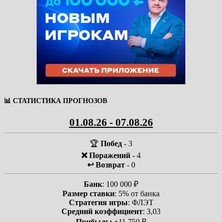
📊 СТАТИСТИКА ПРОГНОЗОВ
01.08.26 - 07.08.26
🏆
Побед
- 3
❌ Поражений
- 4
↩️ Возврат
- 0
Банк
: 100 000 ₽
Размер ставки
: 5% от банка
Стратегия игры
: ФЛЭТ
Средний коэффициент
: 3,03
Прибыль:
+11 750 ₽