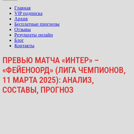
Главная
VIP подписка
Архив
Бесплатные прогнозы
Отзывы
Результаты онлайн
Блог
Контакты
ПРЕВЬЮ МАТЧА «ИНТЕР» –
«ФЕЙЕНООРД» (ЛИГА ЧЕМПИОНОВ,
11 МАРТА 2025): АНАЛИЗ,
СОСТАВЫ, ПРОГНОЗ