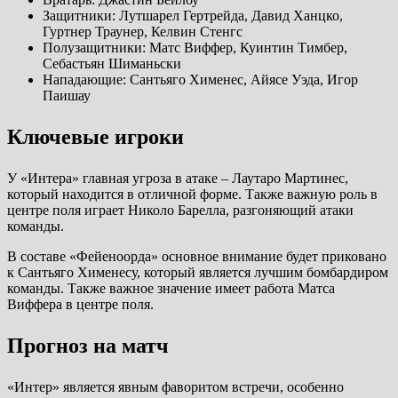
Защитники: Лутшарел Гертрейда, Давид Ханцко,
Гуртнер Траунер, Келвин Стенгс
Полузащитники: Матс Виффер, Куинтин Тимбер,
Себастьян Шиманьски
Нападающие: Сантьяго Хименес, Айясе Уэда, Игор
Паишау
Ключевые игроки
У «Интера» главная угроза в атаке – Лаутаро Мартинес,
который находится в отличной форме. Также важную роль в
центре поля играет Николо Барелла, разгоняющий атаки
команды.
В составе «Фейеноорда» основное внимание будет приковано
к Сантьяго Хименесу, который является лучшим бомбардиром
команды. Также важное значение имеет работа Матса
Виффера в центре поля.
Прогноз на матч
«Интер» является явным фаворитом встречи, особенно