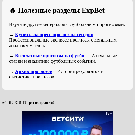
🔥 Полезные разделы ExpBet
Изучите другие материалы с футбольными прогнозами.
→
Купить экспресс прогноз на сегодня
–
Профессиональные экспресс прогнозы с детальным
анализом матчей.
→
Бесплатные прогнозы на футбол
– Актуальные
ставки и аналитика футбольных событий.
→
Архив прогнозов
– История результатов и
статистика прогнозов.
✅ БЕТСИТИ регистрация!