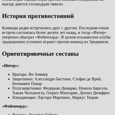
выезде даются голландцам тяжело.
История противостояний
Команды редко встречались друг с другом. Последняя очная
встреча состоялась более десяти лет назад, и тогда «Интер»
уверенно обыграл «Фейеноорд». В целом итальянские клубы
традиционно успешно играют против команд из Эредивизи.
Ориентировочные составы
«Интер»:
Вратарь: Ян Зоммер
Защитники: Алессандро Бастони, Стефан де Врей,
Бенжамен Павар
Полузащитники: Федерико Димарко, Николо Барелла,
Хакан Чалханоглу, Генрих Мхитарян, Дензел Дюмфрис
Нападающие: Лаутаро Мартинес, Маркус Тюрам
«Фейеноорд»:
Вратарь: Джастин Бейлоу