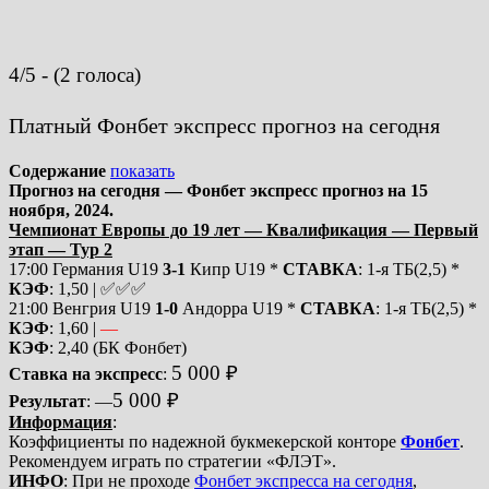
4/5 - (2 голоса)
Платный Фонбет экспресс прогноз на сегодня
Содержание
показать
Прогноз на сегодня — Фонбет экспресс прогноз на 15
ноября, 2024.
Чемпионат Европы до 19 лет — Квалификация — Первый
этап — Тур 2
17:00 Германия U19
3-1
Кипр U19 *
СТАВКА
: 1-я ТБ(2,5) *
КЭФ
: 1,50 | ✅✅✅
21:00 Венгрия U19
1-0
Андорра U19 *
СТАВКА
: 1-я ТБ(2,5) *
КЭФ
: 1,60 |
—
КЭФ
: 2,40 (БК Фонбет)
5 000 ₽
Ставка на экспресс
:
5 000 ₽
Результат
: —
Информация
:
Коэффициенты по надежной букмекерской конторе
Фонбет
.
Рекомендуем играть по стратегии «ФЛЭТ».
ИНФО
: При не проходе
Фонбет экспресса на сегодня
,