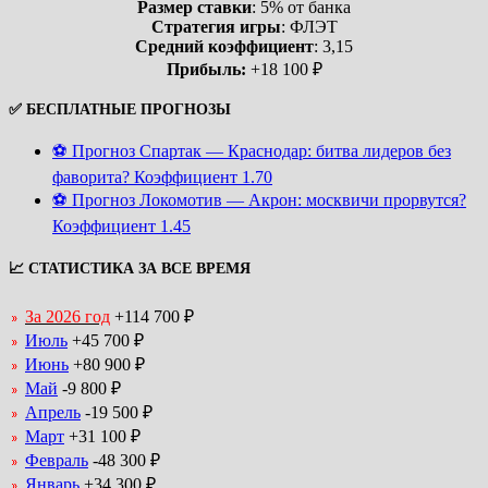
Размер ставки
: 5% от банка
Стратегия игры
: ФЛЭТ
Средний коэффициент
: 3,15
Прибыль:
+18 100 ₽
✅ БЕСПЛАТНЫЕ ПРОГНОЗЫ
⚽ Прогноз Спартак — Краснодар: битва лидеров без
фаворита? Коэффициент 1.70
⚽ Прогноз Локомотив — Акрон: москвичи прорвутся?
Коэффициент 1.45
📈 СТАТИСТИКА ЗА ВСЕ ВРЕМЯ
За 2026 год
+114 700 ₽
Июль
+45 700 ₽
Июнь
+80 900 ₽
Май
-9 800 ₽
Апрель
-19 500 ₽
Март
+31 100 ₽
Февраль
-48 300 ₽
Январь
+34 300 ₽