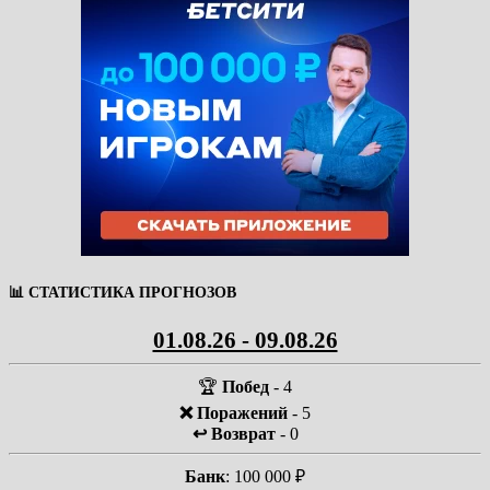
📊 СТАТИСТИКА ПРОГНОЗОВ
01.08.26 - 09.08.26
🏆
Побед
- 4
❌ Поражений
- 5
↩️ Возврат
- 0
Банк
: 100 000 ₽