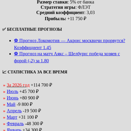
Размер ставки
: 5% от банка
Стратегия игры
: ФЛЭТ
Средний коэффициент
: 3,03
Прибыль:
+11 750 ₽
✅ БЕСПЛАТНЫЕ ПРОГНОЗЫ
⚽ Прогноз Локомотив — Акрон: москвичи прорвутся?
Коэффициент 1.45
⚽ Прогноз на матч Аякс – Шелбурн: победа хозяев с
форой (-2) за 1.80
📈 СТАТИСТИКА ЗА ВСЕ ВРЕМЯ
За 2026 год
+114 700 ₽
Июль
+45 700 ₽
Июнь
+80 900 ₽
Май
-9 800 ₽
Апрель
-19 500 ₽
Март
+31 100 ₽
Февраль
-48 300 ₽
Январь
+34 300 ₽