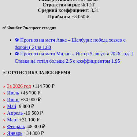
Стратегия игры
: ФЛЭТ
Средний коэффициент
: 3,31
Прибыль:
+8 050 ₽
✅ Фонбет Экспресс сегодня
⚽ Прогноз на матч Аякс – Шелбурн: победа хозяев с
форой (-2) за 1.80
⚽ Прогноз на матч Милан – Интер 5 августа 2026 года |
Ставка на тотал больше 2.5 с коэффициентом 1.95
📈 СТАТИСТИКА ЗА ВСЕ ВРЕМЯ
За 2026 год
+114 700 ₽
Июль
+45 700 ₽
Июнь
+80 900 ₽
Май
-9 800 ₽
Апрель
-19 500 ₽
Март
+31 100 ₽
Февраль
-48 300 ₽
Январь
+34 300 ₽