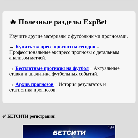
🔥 Полезные разделы ExpBet
Изучите другие материалы с футбольными прогнозами.
→
Купить экспресс прогноз на сегодня
–
Профессиональные экспресс прогнозы с детальным
анализом матчей.
→
Бесплатные прогнозы на футбол
– Актуальные
ставки и аналитика футбольных событий.
→
Архив прогнозов
– История результатов и
статистика прогнозов.
✅ БЕТСИТИ регистрация!