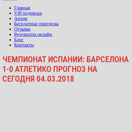
Главная
VIP подписка
Архив
Бесплатные прогнозы
Отзывы
Результаты онлайн
Блог
Контакты
ЧЕМПИОНАТ ИСПАНИИ: БАРСЕЛОНА
1-0 АТЛЕТИКО ПРОГНОЗ НА
СЕГОДНЯ 04.03.2018