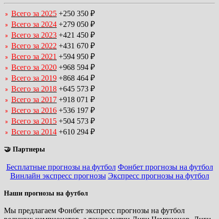
Всего за 2025
+250 350 ₽
Всего за 2024
+279 050 ₽
Всего за 2023
+421 450 ₽
Всего за 2022
+431 670 ₽
Всего за 2021
+594 950 ₽
Всего за 2020
+968 594 ₽
Всего за 2019
+868 464 ₽
Всего за 2018
+645 573 ₽
Всего за 2017
+918 071 ₽
Всего за 2016
+536 197 ₽
Всего за 2015
+504 573 ₽
Всего за 2014
+610 294 ₽
🤝 Партнеры
Бесплатные прогнозы на футбол
Фонбет прогнозы на футбол
Винлайн экспресс прогнозы
Экспресс прогнозы на футбол
Наши прогнозы на футбол
Мы предлагаем Фонбет экспресс прогнозы на футбол