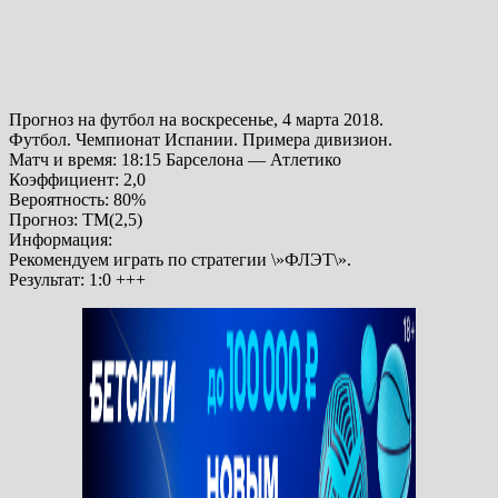
Прогноз на футбол на воскресенье, 4 марта 2018.
Футбол. Чемпионат Испании. Примера дивизион.
Матч и время: 18:15 Барселона — Атлетико
Коэффициент: 2,0
Вероятность: 80%
Прогноз: ТМ(2,5)
Информация
:
Рекомендуем играть по стратегии \»ФЛЭТ\».
Результат: 1:0
+++